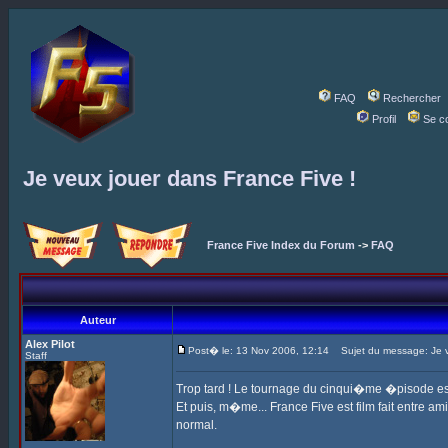
FAQ
Rechercher
Profil
Se c
Je veux jouer dans France Five !
France Five Index du Forum
->
FAQ
Auteur
Alex Pilot
Post� le: 13 Nov 2006, 12:14
Sujet du message: Je ve
Staff
Trop tard ! Le tournage du cinqui�me �pisode est 
Et puis, m�me... France Five est film fait entre ami
normal.