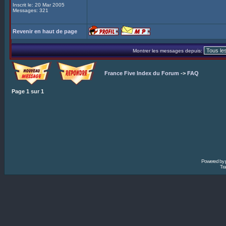
Inscrit le: 20 Mar 2005
Messages: 321
Revenir en haut de page
Montrer les messages depuis:
France Five Index du Forum
->
FAQ
Page
1
sur
1
Powered by
Tra