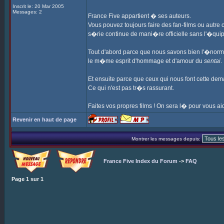
Inscrit le: 20 Mar 2005
Messages: 2
France Five appartient � ses auteurs.
Vous pouvez toujours faire des fan-films ou autre 
s�rie continue de mani�re officielle sans l'�quip
Tout d'abord parce que nous savons bien l'�norm
le m�me esprit d'hommage et d'amour du
sentai
.
Et ensuite parce que ceux qui nous font cette dem
Ce qui n'est pas tr�s rassurant.
Faites vos propres films ! On sera l� pour vous aid
Revenir en haut de page
Montrer les messages depuis:
France Five Index du Forum
->
FAQ
Page
1
sur
1