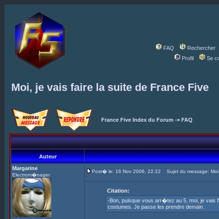
FAQ
Rechercher
Profil
Se c
Moi, je vais faire la suite de France Five
France Five Index du Forum
->
FAQ
Auteur
Margarine
Post� le: 16 Nov 2006, 22:22
Sujet du message: Moi, j
Electrom�nager
Citation:
-Bon, puisque vous arr�tez au 5, moi, je vais f
costumes. Je passe les prendre demain.