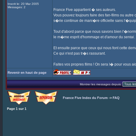
Inscrit le: 20 Mar 2005
Messages: 2
France Five appartient � ses auteurs.
Vous pouvez toujours faire des fan-films ou autre 
s�rie continue de mani�re officielle sans l'�quip
Tout d'abord parce que nous savons bien l'�norm
le m�me esprit d'hommage et d'amour du
sentai
.
Et ensuite parce que ceux qui nous font cette dem
Ce qui n'est pas tr�s rassurant.
Faites vos propres films ! On sera l� pour vous aid
Revenir en haut de page
Montrer les messages depuis:
France Five Index du Forum
->
FAQ
Page
1
sur
1