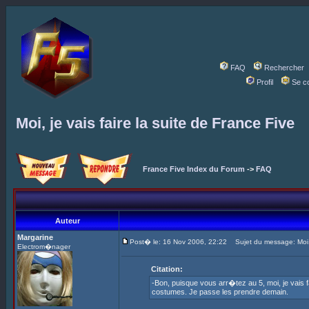
FAQ
Rechercher
Profil
Se c
Moi, je vais faire la suite de France Five
France Five Index du Forum
->
FAQ
Auteur
Margarine
Post� le: 16 Nov 2006, 22:22
Sujet du message: Moi, j
Electrom�nager
Citation:
-Bon, puisque vous arr�tez au 5, moi, je vais f
costumes. Je passe les prendre demain.