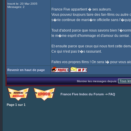
Inscrit le: 20 Mar 2005
Messages: 2
France Five appartient � ses auteurs.
Vous pouvez toujours faire des fan-films ou autre 
s�rie continue de mani�re officielle sans l'�quip
Tout d'abord parce que nous savons bien l'�norm
le m�me esprit d'hommage et d'amour du
sentai
.
Et ensuite parce que ceux qui nous font cette dem
Ce qui n'est pas tr�s rassurant.
Faites vos propres films ! On sera l� pour vous aid
Revenir en haut de page
Montrer les messages depuis:
France Five Index du Forum
->
FAQ
Page
1
sur
1