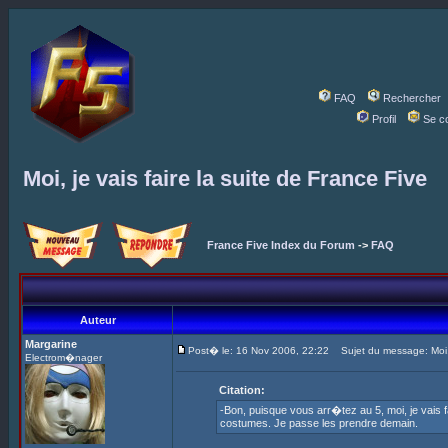
FAQ
Rechercher
Profil
Se c
Moi, je vais faire la suite de France Five
France Five Index du Forum
->
FAQ
Auteur
Margarine
Post� le: 16 Nov 2006, 22:22
Sujet du message: Moi, j
Electrom�nager
Citation:
-Bon, puisque vous arr�tez au 5, moi, je vais f
costumes. Je passe les prendre demain.