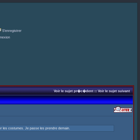
S'enregistrer
nexion
Voir le sujet pr�c�dent
::
Voir le sujet suivant
ser les costumes. Je passe les prendre demain.