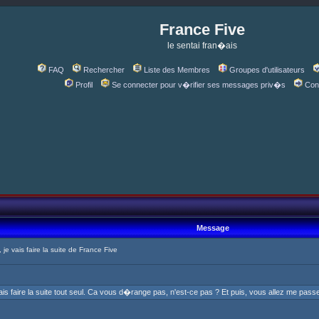
France Five
le sentai fran�ais
FAQ
Rechercher
Liste des Membres
Groupes d'utilisateurs
Profil
Se connecter pour v�rifier ses messages priv�s
Con
Message
e vais faire la suite de France Five
ais faire la suite tout seul. Ca vous d�range pas, n'est-ce pas ? Et puis, vous allez me pas