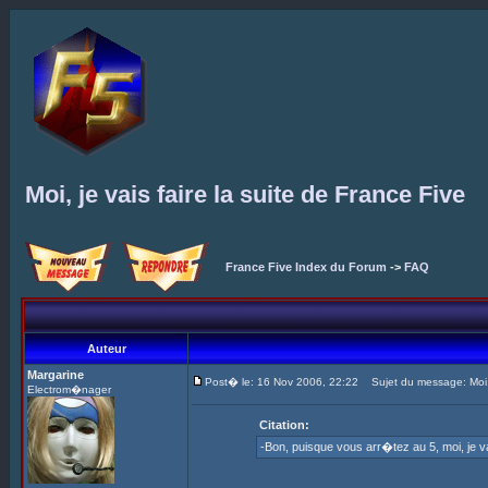
Moi, je vais faire la suite de France Five
France Five Index du Forum
->
FAQ
Auteur
Margarine
Post� le: 16 Nov 2006, 22:22
Sujet du message: Moi, j
Electrom�nager
Citation:
-Bon, puisque vous arr�tez au 5, moi, je v