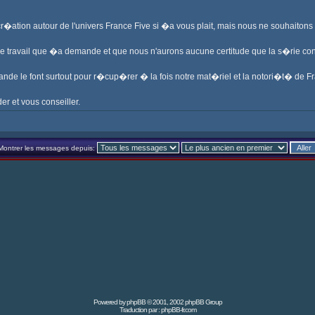
 cr�ation autour de l'univers France Five si �a vous plait, mais nous ne souhaiton
me travail que �a demande et que nous n'aurons aucune certitude que la s�rie c
ande le font surtout pour r�cup�rer � la fois notre mat�riel et la notori�t� de Fr
er et vous conseiller.
Montrer les messages depuis:
Powered by
phpBB
© 2001, 2002 phpBB Group
Traduction par :
phpBB-fr.com