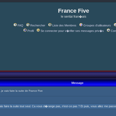
France Five
le sentai fran�ais
FAQ
Rechercher
Liste des Membres
Groupes d'utilisateurs
Profil
Se connecter pour v�rifier ses messages priv�s
Con
Message
e vais faire la suite de France Five
ais faire la suite tout seul. Ca vous d�range pas, n'est-ce pas ? Et puis, vous allez me pas