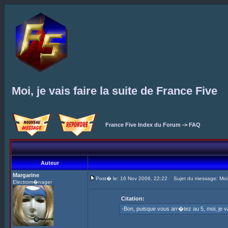
Moi, je vais faire la suite de France Five
France Five Index du Forum
->
FAQ
Auteur
Margarine
Post� le: 16 Nov 2006, 22:22
Sujet du message: Moi, j
Electrom�nager
Citation:
-Bon, puisque vous arr�tez au 5, moi, je v