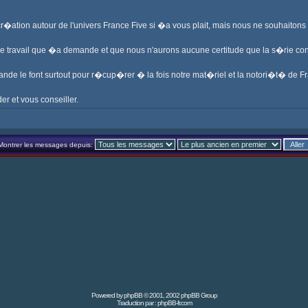
 cr�ation autour de l'univers France Five si �a vous plait, mais nous ne souhaiton
me travail que �a demande et que nous n'aurons aucune certitude que la s�rie c
ande le font surtout pour r�cup�rer � la fois notre mat�riel et la notori�t� de Fr
er et vous conseiller.
Montrer les messages depuis:
Powered by
phpBB
© 2001, 2002 phpBB Group
Traduction par :
phpBB-fr.com