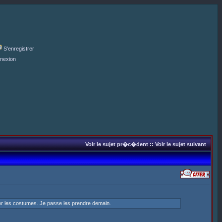
S'enregistrer
nexion
Voir le sujet pr�c�dent
::
Voir le sujet suivant
ser les costumes. Je passe les prendre demain.