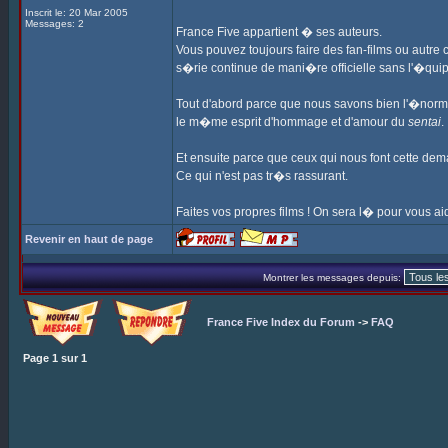
Inscrit le: 20 Mar 2005
Messages: 2
France Five appartient � ses auteurs.
Vous pouvez toujours faire des fan-films ou autre 
s�rie continue de mani�re officielle sans l'�quip
Tout d'abord parce que nous savons bien l'�norm
le m�me esprit d'hommage et d'amour du
sentai
.
Et ensuite parce que ceux qui nous font cette dem
Ce qui n'est pas tr�s rassurant.
Faites vos propres films ! On sera l� pour vous aid
Revenir en haut de page
Montrer les messages depuis:
France Five Index du Forum
->
FAQ
Page
1
sur
1