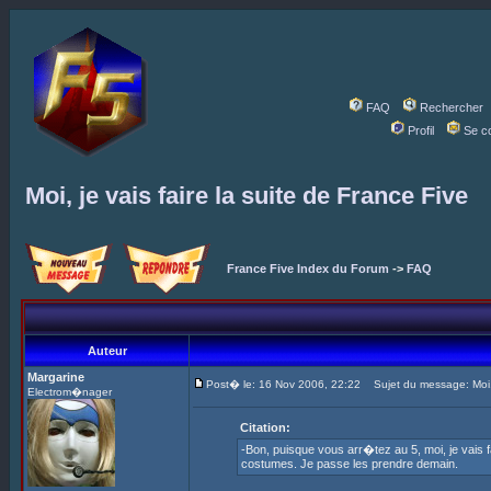
FAQ
Rechercher
Profil
Se c
Moi, je vais faire la suite de France Five
France Five Index du Forum
->
FAQ
Auteur
Margarine
Post� le: 16 Nov 2006, 22:22
Sujet du message: Moi, j
Electrom�nager
Citation:
-Bon, puisque vous arr�tez au 5, moi, je vais f
costumes. Je passe les prendre demain.