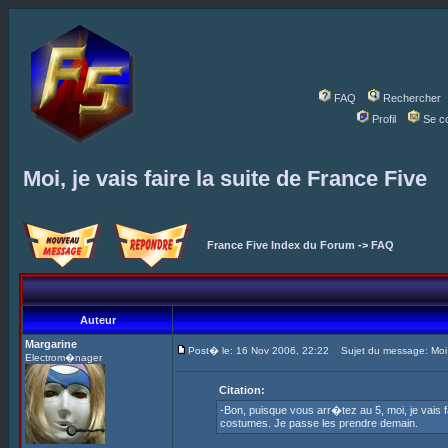
FAQ
Rechercher
Profil
Se c
Moi, je vais faire la suite de France Five
France Five Index du Forum
->
FAQ
Auteur
Margarine
Post� le: 16 Nov 2006, 22:22
Sujet du message: Moi, j
Electrom�nager
Citation:
-Bon, puisque vous arr�tez au 5, moi, je vais f
costumes. Je passe les prendre demain.