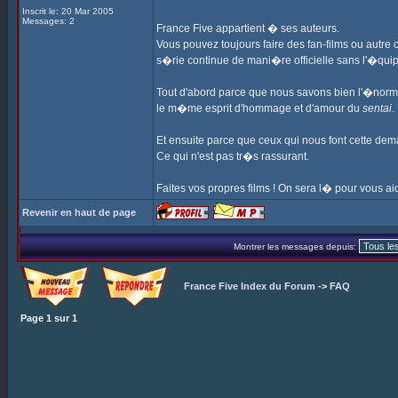
Inscrit le: 20 Mar 2005
Messages: 2
France Five appartient � ses auteurs.
Vous pouvez toujours faire des fan-films ou autre 
s�rie continue de mani�re officielle sans l'�quip
Tout d'abord parce que nous savons bien l'�norm
le m�me esprit d'hommage et d'amour du
sentai
.
Et ensuite parce que ceux qui nous font cette dem
Ce qui n'est pas tr�s rassurant.
Faites vos propres films ! On sera l� pour vous aid
Revenir en haut de page
Montrer les messages depuis:
France Five Index du Forum
->
FAQ
Page
1
sur
1