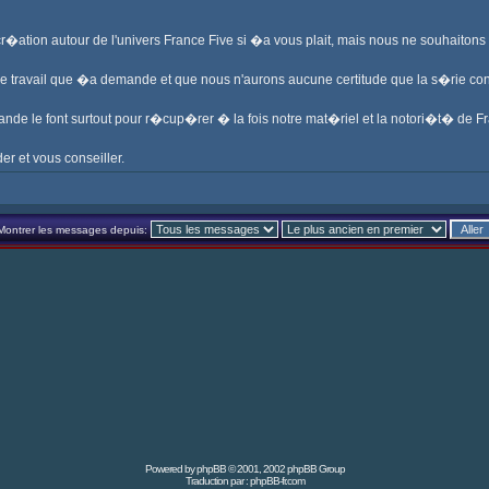
 cr�ation autour de l'univers France Five si �a vous plait, mais nous ne souhaiton
me travail que �a demande et que nous n'aurons aucune certitude que la s�rie c
ande le font surtout pour r�cup�rer � la fois notre mat�riel et la notori�t� de Fr
er et vous conseiller.
Montrer les messages depuis:
Powered by
phpBB
© 2001, 2002 phpBB Group
Traduction par :
phpBB-fr.com