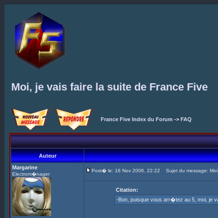
Moi, je vais faire la suite de France Five
France Five Index du Forum
->
FAQ
Auteur
Margarine
Post� le: 16 Nov 2006, 22:22
Sujet du message: Moi, j
Electrom�nager
Citation:
-Bon, puisque vous arr�tez au 5, moi, je v