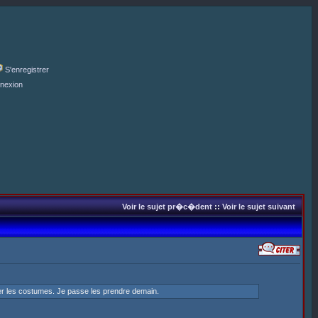
S'enregistrer
nexion
Voir le sujet pr�c�dent
::
Voir le sujet suivant
ser les costumes. Je passe les prendre demain.