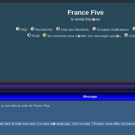
France Five
le sentai fran�ais
FAQ
Rechercher
Liste des Membres
Groupes d'utilisateurs
Profil
Se connecter pour v�rifier ses messages priv�s
Con
Message
e vais faire la suite de France Five
ais faire la suite tout seul. Ca vous d�range pas, n'est-ce pas ? Et puis, vous allez me pas