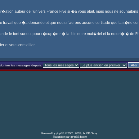
 cr�ation autour de l'univers France Five si �a vous plait, mais nous ne souhaiton
me travail que �a demande et que nous n'aurons aucune certitude que la s�rie c
ande le font surtout pour r�cup�rer � la fois notre mat�riel et la notori�t� de Fr
er et vous conseiller.
Montrer les messages depuis:
Powered by
phpBB
© 2001, 2002 phpBB Group
Traduction par :
phpBB-fr.com