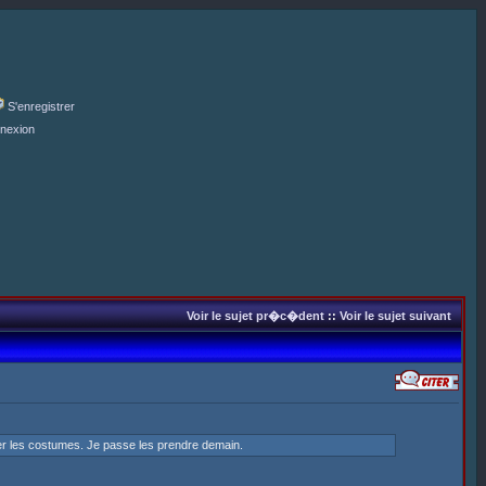
S'enregistrer
nexion
Voir le sujet pr�c�dent
::
Voir le sujet suivant
ser les costumes. Je passe les prendre demain.