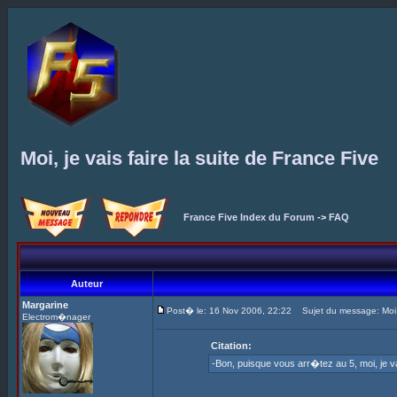
Moi, je vais faire la suite de France Five
France Five Index du Forum
->
FAQ
Auteur
Margarine
Post� le: 16 Nov 2006, 22:22
Sujet du message: Moi, j
Electrom�nager
Citation:
-Bon, puisque vous arr�tez au 5, moi, je v