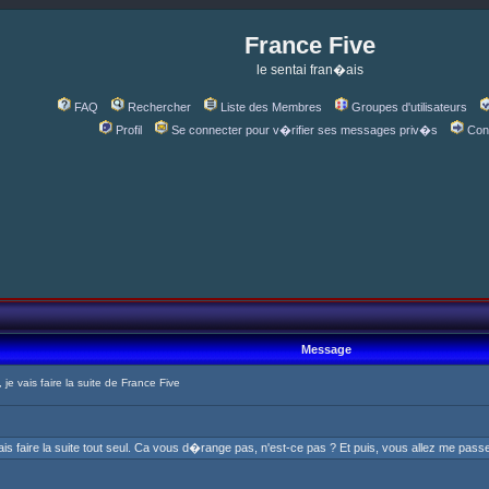
France Five
le sentai fran�ais
FAQ
Rechercher
Liste des Membres
Groupes d'utilisateurs
Profil
Se connecter pour v�rifier ses messages priv�s
Con
Message
e vais faire la suite de France Five
ais faire la suite tout seul. Ca vous d�range pas, n'est-ce pas ? Et puis, vous allez me pas