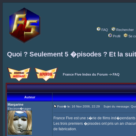
FAQ
Rechercher
Profil
Se c
Quoi ? Seulement 5 �pisodes ? Et la sui
France Five Index du Forum
->
FAQ
Auteur
Margarine
Post� le: 16 Nov 2006, 22:29
Sujet du message: Quoi
Electrom�nager
France Five est une s�rie de films ind�pendant
Les trois premiers �pisodes ont pris un an chacun,
de fabrication.