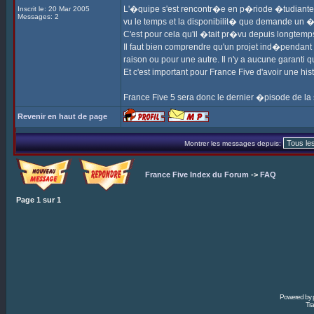
L'�quipe s'est rencontr�e en p�riode �tudiante, m
Inscrit le: 20 Mar 2005
Messages: 2
vu le temps et la disponibilit� que demande un �
C'est pour cela qu'il �tait pr�vu depuis longtemp
Il faut bien comprendre qu'un projet ind�pendant 
raison ou pour une autre. Il n'y a aucune garanti qu
Et c'est important pour France Five d'avoir une his
France Five 5 sera donc le dernier �pisode de la
Revenir en haut de page
Montrer les messages depuis:
France Five Index du Forum
->
FAQ
Page
1
sur
1
Powered by
Tra