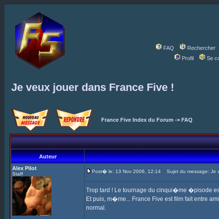
FAQ
Rechercher
Profil
Se c
Je veux jouer dans France Five !
France Five Index du Forum
->
FAQ
Auteur
Alex Pilot
Post� le: 13 Nov 2006, 12:14
Sujet du message: Je ve
Staff
Trop tard ! Le tournage du cinqui�me �pisode est 
Et puis, m�me... France Five est film fait entre ami
normal.