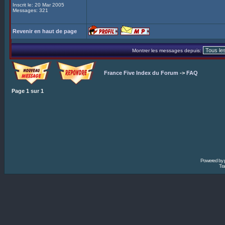
Inscrit le: 20 Mar 2005
Messages: 321
Revenir en haut de page
Montrer les messages depuis:
France Five Index du Forum
->
FAQ
Page
1
sur
1
Powered by
Tra