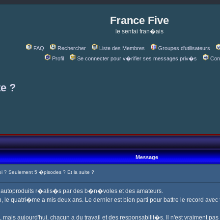
France Five
le sentai fran�ais
FAQ
Rechercher
Liste des Membres
Groupes d'utilisateurs
Profil
Se connecter pour v�rifier ses messages priv�s
Con
te ?
Message
 ? Seulement 5 �pisodes ? Et la suite ?
s autoproduits r�alis�s par des b�n�voles et des amateurs.
 le quatri�me a mis deux ans. Le dernier est bien parti pour battre le record avec t
ais aujourd'hui, chacun a du travail et des responsabilit�s. Il n'est vraiment pa