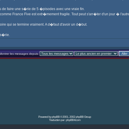
s de faire une s�rie de 5 �pisodes avec une vraie fin.
omme France Five est extr�mement fragile. Tout peut s'arr�ter d'un jour � l'autre p
toire qui se termine vraiment. A d�faut d'avoir un d�but.
 s�rie.
Montrer les messages depuis:
Powered by
phpBB
© 2001, 2002 phpBB Group
Traduction par :
phpBB-fr.com