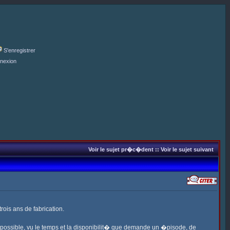
S'enregistrer
nexion
Voir le sujet pr�c�dent
::
Voir le sujet suivant
rois ans de fabrication.
s possible, vu le temps et la disponibilit� que demande un �pisode, de