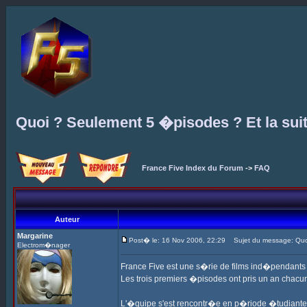
Quoi ? Seulement 5 �pisodes ? Et la sui
France Five Index du Forum
->
FAQ
Auteur
Margarine
Post� le: 16 Nov 2006, 22:29
Sujet du message: Quoi
Electrom�nager
France Five est une s�rie de films ind�pendant
Les trois premiers �pisodes ont pris un an chacun,
L'�quipe s'est rencontr�e en p�riode �tudiante, m