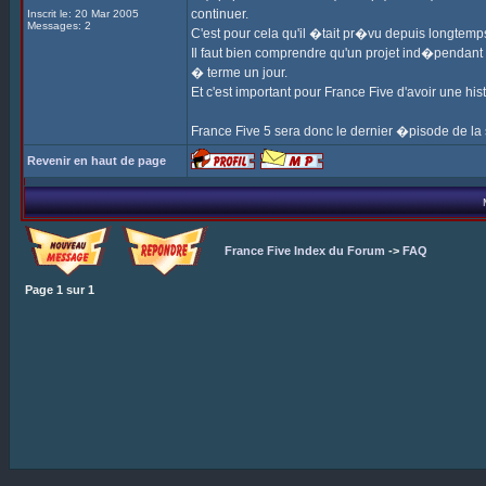
continuer.
Inscrit le: 20 Mar 2005
Messages: 2
C'est pour cela qu'il �tait pr�vu depuis longtemp
Il faut bien comprendre qu'un projet ind�pendant c
� terme un jour.
Et c'est important pour France Five d'avoir une his
France Five 5 sera donc le dernier �pisode de la
Revenir en haut de page
France Five Index du Forum
->
FAQ
Page
1
sur
1