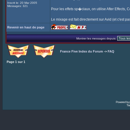
Inscrit le: 20 Mar 2005
Messages: 321
Pour les effets sp�ciaux, on utilise After Effects,
Le mixage est fait directement sur Avid (et c'est pas 
Revenir en haut de page
Montrer les messages depuis:
France Five Index du Forum
->
FAQ
Page
1
sur
1
Powered by
Tra