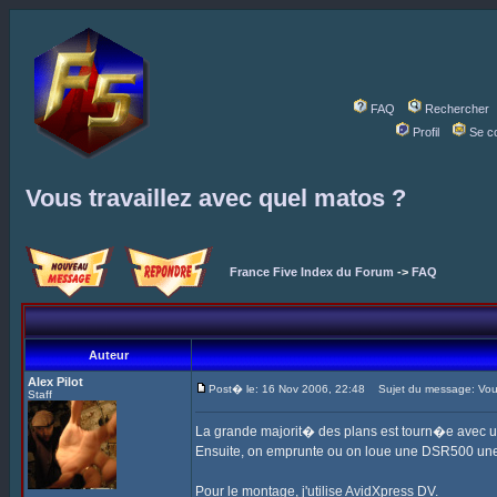
FAQ
Rechercher
Profil
Se c
Vous travaillez avec quel matos ?
France Five Index du Forum
->
FAQ
Auteur
Alex Pilot
Post� le: 16 Nov 2006, 22:48
Sujet du message: Vous 
Staff
La grande majorit� des plans est tourn�e avec 
Ensuite, on emprunte ou on loue une DSR500 une
Pour le montage, j'utilise AvidXpress DV.