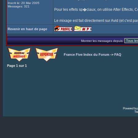
Inscrit le: 20 Mar 2005
Messages: 321
Pour les effets sp�ciaux, on utilise After Effects,
Le mixage est fait directement sur Avid (et c'est pas 
Revenir en haut de page
Montrer les messages depuis:
France Five Index du Forum
->
FAQ
Page
1
sur
1
Powered by
Tra