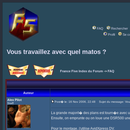
FAQ
Rechercher
Profil
Se c
Vous travaillez avec quel matos ?
France Five Index du Forum
->
FAQ
Auteur
Alex Pilot
Post� le: 16 Nov 2006, 22:48
Sujet du message: Vous 
Staff
La grande majorit� des plans est tourn�e avec 
Ensuite, on emprunte ou on loue une DSR500 une
Pour le montage, j'utilise AvidXpress DV.