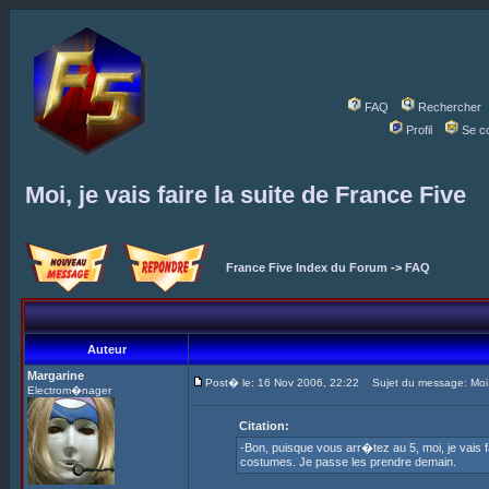
FAQ
Rechercher
Profil
Se c
Moi, je vais faire la suite de France Five
France Five Index du Forum
->
FAQ
Auteur
Margarine
Post� le: 16 Nov 2006, 22:22
Sujet du message: Moi, j
Electrom�nager
Citation:
-Bon, puisque vous arr�tez au 5, moi, je vais f
costumes. Je passe les prendre demain.