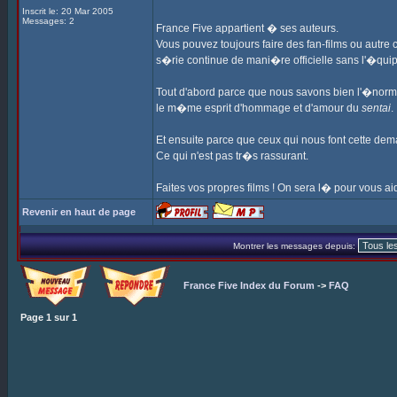
Inscrit le: 20 Mar 2005
Messages: 2
France Five appartient � ses auteurs.
Vous pouvez toujours faire des fan-films ou autre 
s�rie continue de mani�re officielle sans l'�quip
Tout d'abord parce que nous savons bien l'�norm
le m�me esprit d'hommage et d'amour du
sentai
.
Et ensuite parce que ceux qui nous font cette dem
Ce qui n'est pas tr�s rassurant.
Faites vos propres films ! On sera l� pour vous aid
Revenir en haut de page
Montrer les messages depuis:
France Five Index du Forum
->
FAQ
Page
1
sur
1