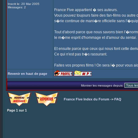
Inscrit le: 20 Mar 2005
Messages: 2
France Five appartient � ses auteurs.
Vous pouvez toujours faire des fan-films ou autre 
s�rie continue de mani�re officielle sans l'�quip
Tout d'abord parce que nous savons bien l'�norm
le m�me esprit d'hommage et d'amour du
sentai
.
Et ensuite parce que ceux qui nous font cette dem
Ce qui n'est pas tr�s rassurant.
Faites vos propres films ! On sera l� pour vous aid
Revenir en haut de page
Montrer les messages depuis:
France Five Index du Forum
->
FAQ
Page
1
sur
1