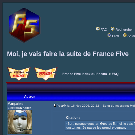
FAQ
Rechercher
Profil
Se c
Moi, je vais faire la suite de France Five
France Five Index du Forum
->
FAQ
Auteur
Margarine
Post� le: 16 Nov 2006, 22:22
Sujet du message: Moi, j
Electrom�nager
Citation:
-Bon, puisque vous arr�tez au 5, moi, je vais f
costumes. Je passe les prendre demain.