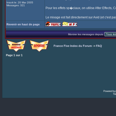
Inscrit le: 20 Mar 2005
Messages: 321
Pour les effets sp�ciaux, on utilise After Effects,
Le mixage est fait directement sur Avid (et c'est pas 
Revenir en haut de page
Montrer les messages depuis:
France Five Index du Forum
->
FAQ
Page
1
sur
1
Powered by
Tra