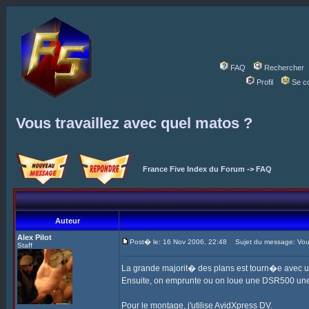
FAQ
Rechercher
Profil
Se c
Vous travaillez avec quel matos ?
France Five Index du Forum
->
FAQ
Auteur
Alex Pilot
Post� le: 16 Nov 2006, 22:48
Sujet du message: Vous 
Staff
La grande majorit� des plans est tourn�e avec 
Ensuite, on emprunte ou on loue une DSR500 une
Pour le montage, j'utilise AvidXpress DV.