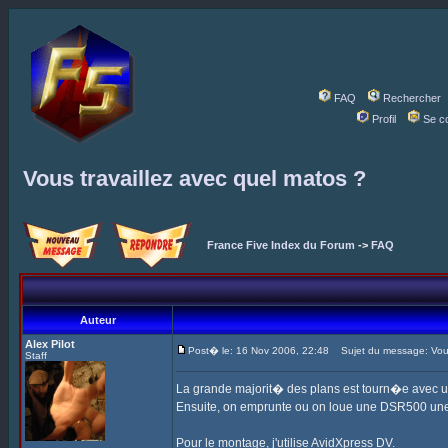
FAQ
Rechercher
Profil
Se c
Vous travaillez avec quel matos ?
France Five Index du Forum
->
FAQ
Auteur
Alex Pilot
Post� le: 16 Nov 2006, 22:48
Sujet du message: Vous 
Staff
La grande majorit� des plans est tourn�e avec 
Ensuite, on emprunte ou on loue une DSR500 une
Pour le montage, j'utilise AvidXpress DV.