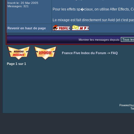
Inscrit le: 20 Mar 2005
Messages: 321
Pour les effets sp�ciaux, on utilise After Effects,
Le mixage est fait directement sur Avid (et c'est pas 
Revenir en haut de page
Montrer les messages depuis:
France Five Index du Forum
->
FAQ
Page
1
sur
1
Powered by
Tra