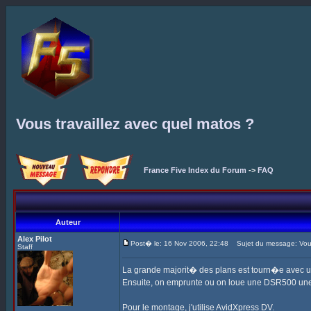
Vous travaillez avec quel matos ?
France Five Index du Forum
->
FAQ
Auteur
Alex Pilot
Post� le: 16 Nov 2006, 22:48
Sujet du message: Vous 
Staff
La grande majorit� des plans est tourn�e avec 
Ensuite, on emprunte ou on loue une DSR500 une
Pour le montage, j'utilise AvidXpress DV.