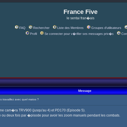
France Five
le sentai fran�ais
FAQ
Rechercher
Liste des Membres
Groupes d'utilisateurs
Profil
Se connecter pour v�rifier ses messages priv�s
Con
Message
travaillez avec quel matos ?
une cam�ra TRV900 (jusqu'au 4) et PD170 (Episode 5).
 ou deux fois par �pisode pour avoir les zoom manuels pendant les combats.