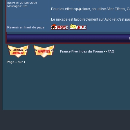
Inscrit le: 20 Mar 2005
Messages: 321
Pour les effets sp�ciaux, on utilise After Effects,
Le mixage est fait directement sur Avid (et c'est pas 
Revenir en haut de page
France Five Index du Forum
->
FAQ
Page
1
sur
1