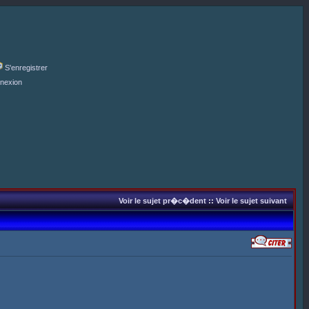
S'enregistrer
nexion
Voir le sujet pr�c�dent
::
Voir le sujet suivant