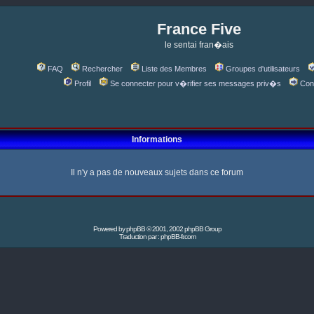
France Five
le sentai fran�ais
FAQ
Rechercher
Liste des Membres
Groupes d'utilisateurs
Profil
Se connecter pour v�rifier ses messages priv�s
Con
Informations
Il n'y a pas de nouveaux sujets dans ce forum
Powered by
phpBB
© 2001, 2002 phpBB Group
Traduction par :
phpBB-fr.com