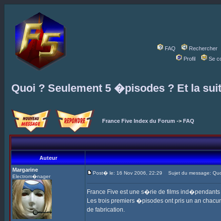
FAQ
Rechercher
Profil
Se c
Quoi ? Seulement 5 �pisodes ? Et la sui
France Five Index du Forum
->
FAQ
Auteur
Margarine
Post� le: 16 Nov 2006, 22:29
Sujet du message: Quoi
Electrom�nager
France Five est une s�rie de films ind�pendant
Les trois premiers �pisodes ont pris un an chacun,
de fabrication.