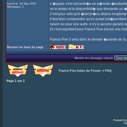
L'�quipe s'est rencontr�e en p�riode �tudiante, m
Inscrit le: 20 Mar 2005
Messages: 2
vu le temps et la disponibilit� que demande un �
C'est pour cela qu'il �tait pr�vu depuis longtemp
Il faut bien comprendre qu'un projet ind�pendant 
raison ou pour une autre. Il n'y a aucune garanti qu
Et c'est important pour France Five d'avoir une his
France Five 5 sera donc le dernier �pisode de la
Revenir en haut de page
Montrer les messages depuis:
France Five Index du Forum
->
FAQ
Page
1
sur
1
Powered by
Tra