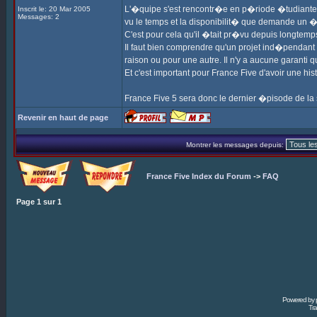
L'�quipe s'est rencontr�e en p�riode �tudiante, m
Inscrit le: 20 Mar 2005
Messages: 2
vu le temps et la disponibilit� que demande un �
C'est pour cela qu'il �tait pr�vu depuis longtemp
Il faut bien comprendre qu'un projet ind�pendant 
raison ou pour une autre. Il n'y a aucune garanti qu
Et c'est important pour France Five d'avoir une his
France Five 5 sera donc le dernier �pisode de la
Revenir en haut de page
Montrer les messages depuis:
France Five Index du Forum
->
FAQ
Page
1
sur
1
Powered by
Tra