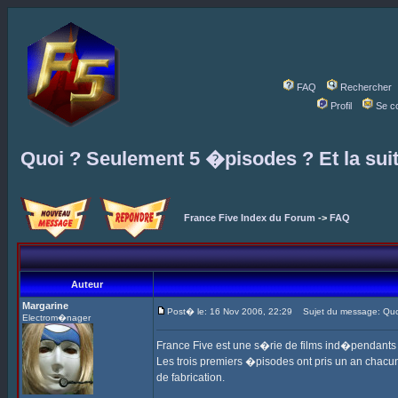
FAQ
Rechercher
Profil
Se c
Quoi ? Seulement 5 �pisodes ? Et la sui
France Five Index du Forum
->
FAQ
Auteur
Margarine
Post� le: 16 Nov 2006, 22:29
Sujet du message: Quoi
Electrom�nager
France Five est une s�rie de films ind�pendant
Les trois premiers �pisodes ont pris un an chacun,
de fabrication.