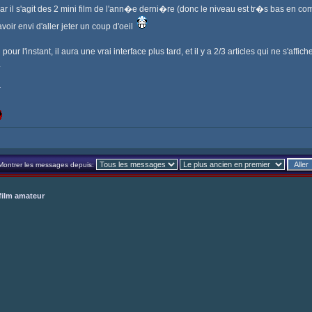
ar il s'agit des 2 mini film de l'ann�e derni�re (donc le niveau est tr�s bas en co
voir envi d'aller jeter un coup d'oeil
ur l'instant, il aura une vrai interface plus tard, et il y a 2/3 articles qui ne s'affic
.
r
Montrer les messages depuis:
film amateur