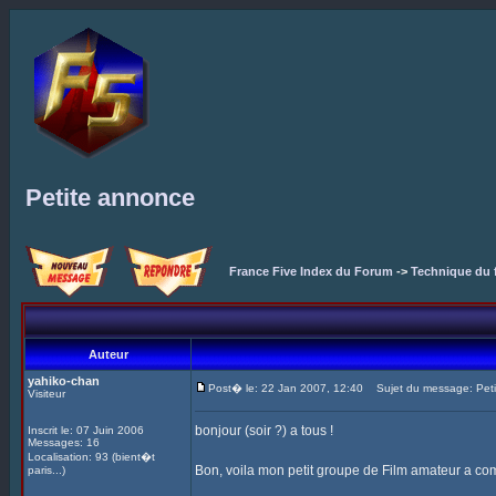
Petite annonce
France Five Index du Forum
->
Technique du 
Auteur
yahiko-chan
Post� le: 22 Jan 2007, 12:40
Sujet du message: Peti
Visiteur
bonjour (soir ?) a tous !
Inscrit le: 07 Juin 2006
Messages: 16
Localisation: 93 (bient�t
Bon, voila mon petit groupe de Film amateur a comm
paris...)