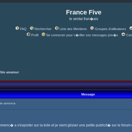
France Five
le sentai fran�ais
FAQ
Rechercher
Liste des Membres
Groupes d'utilisateurs
Profil
Se connecter pour v�rifier ses messages priv�s
Con
film amateur
Message
te annonce
enc� a s'exporter sur la toile et je vient glisser une petite publicit� sur le forum