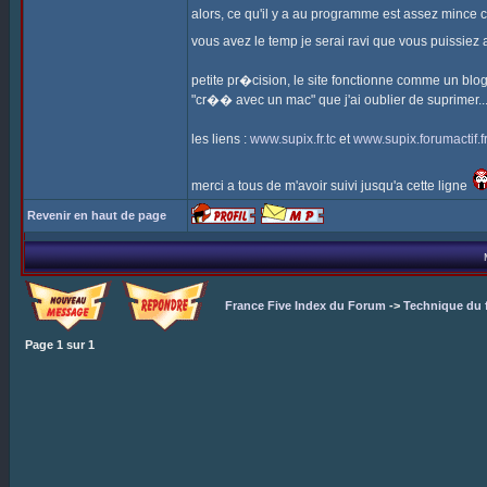
alors, ce qu'il y a au programme est assez mince c
vous avez le temp je serai ravi que vous puissiez a
petite pr�cision, le site fonctionne comme un blog po
"cr�� avec un mac" que j'ai oublier de suprimer..
les liens :
www.supix.fr.tc
et
www.supix.forumactif.f
merci a tous de m'avoir suivi jusqu'a cette ligne
Revenir en haut de page
France Five Index du Forum
->
Technique du 
Page
1
sur
1