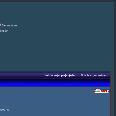
S'enregistrer
nexion
Voir le sujet pr�c�dent
::
Voir le sujet suivant
 des F5