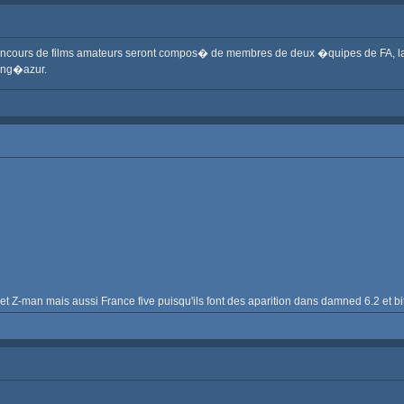
 concours de films amateurs seront compos� de membres de deux �quipes de FA, la F
ang�azur.
t Z-man mais aussi France five puisqu'ils font des aparition dans damned 6.2 et b