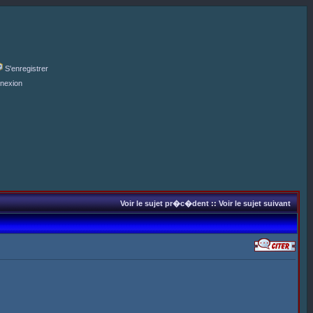
S'enregistrer
nexion
Voir le sujet pr�c�dent
::
Voir le sujet suivant