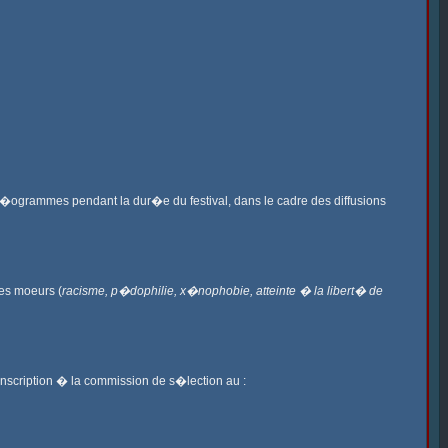
d�ogrammes pendant la dur�e du festival, dans le cadre des diffusions
es moeurs (
racisme, p�dophilie, x�nophobie, atteinte � la libert� de
inscription � la commission de s�lection au :