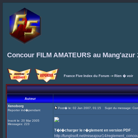
Concour FILM AMATEURS au Mang'azur 
France Five Index du Forum
->
Rien � voir
Auteur
Xenoborg
Post� le: 02 Jan 2007, 01:15
Sujet du message: Con
Reporter ind�pendant
Inscrit le: 20 Mar 2005
Messages: 223
T�l�charger le r�glement en version PDF
:
http://funglisoft.net/miseajour14/reglement_conco