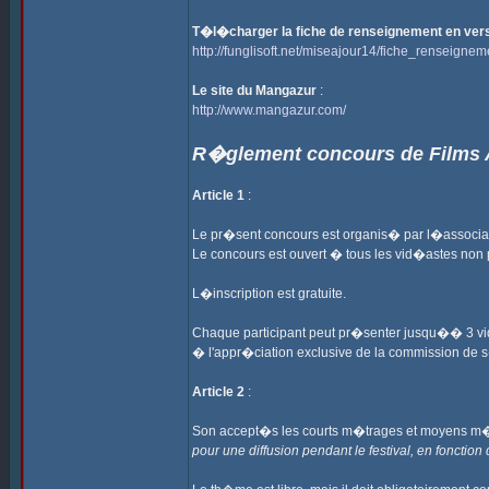
T�l�charger la fiche de renseignement en ver
http://funglisoft.net/miseajour14/fiche_renseigne
Le site du Mangazur
:
http://www.mangazur.com/
R�glement concours de Films 
Article 1
:
Le pr�sent concours est organis� par l�associati
Le concours est ouvert � tous les vid�astes non 
L�inscription est gratuite.
Chaque participant peut pr�senter jusqu�� 3 vid
� l'appr�ciation exclusive de la commission de s�
Article 2
:
Son accept�s les courts m�trages et moyens m�t
pour une diffusion pendant le festival, en fonctio