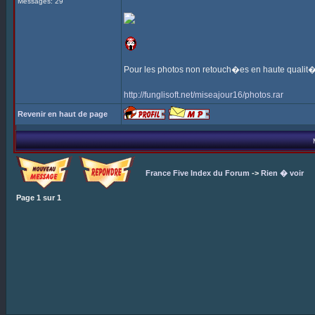
Messages: 29
Pour les photos non retouch�es en haute qualit�
http://funglisoft.net/miseajour16/photos.rar
Revenir en haut de page
France Five Index du Forum
->
Rien � voir
Page
1
sur
1