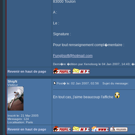
83000 Toulon
A :
Le :
Signature :
Pour tout renseignement compl�mentaire :
Funglisoft@hotmail.com
Derni�re �dition par Xenoborg le 04 Jan 2007, 14:43; �d
Revenir en haut de page
ShigN
Post� le: 02 Jan 2007, 02:56
Sujet du message:
Visiteur
En tout cas, j'aime beaucoup l'affiche
Inscrit le: 21 Mar 2005
Messages: 124
Localisation: Paris
Revenir en haut de page