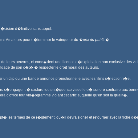
 d�cision d�finitive sans appel.
ilms Amateurs pour d�terminer le vainqueur du �
prix du public
�.
 de leurs oeuvres, et conc�dent une licence d�exploitation non exclusive des vi
engage de son c�t� � respecter le droit moral des auteurs.
er un clip ou une bande annonce promotionnelle avec les films s�lectionn�e.
teurs s�engagent � exclure toute s�quence visuelle o� sonore contraire aux bonn
ra d'office tout vid�ogramme violant cet article, quelle qu'en soit la qualit�.
ept� les termes de ce r�glement, qu�il devra signer et retourner avec la fiche d�