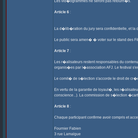
Les vid�ogrammes ne seront pas retourn�s.
Article 6
:
La d�lib�ration du jury sera confidentielle, et la
Le public sera amen� � voter sur le stand des F
Article 7
:
Les r�alisateurs restent responsables du contenu
organis�es par l�association AFJ. Le festival s'
Le comit� de s�lection s'accorde le droit de cr�
En vertu de la garantie de loyaut�, les r�alisa
conscience
...). La commission de s�lection �carte
Article 8
:
Chaque participant confirme avoir compris et acc
Fournier Fabien
3 rue Lamalgue