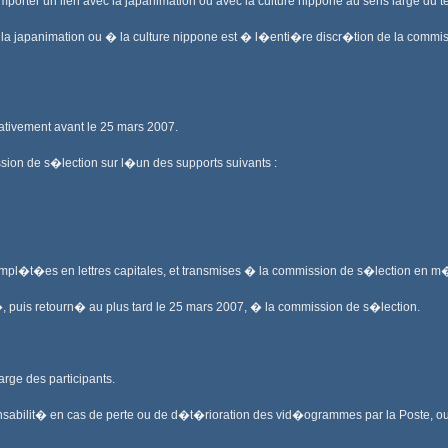
omporter un lien avec la japanimation ou avec la culture nippone au sens large du t
la japanimation ou � la culture nippone est � l�enti�re discr�tion de la commissi
ivement avant le 25 mars 2007.
on de s�lection sur l�un des supports suivants :
mpl�t�es en lettres capitales, et transmises � la commission de s�lection en m
, puis retourn� au plus tard le 25 mars 2007, � la commission de s�lection.
rge des participants.
sabilit� en cas de perte ou de d�t�rioration des vid�ogrammes par la Poste, o