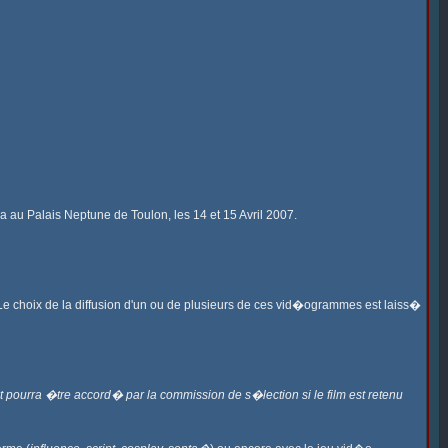
 au Palais Neptune de Toulon, les 14 et 15 Avril 2007.
 choix de la diffusion d'un ou de plusieurs de ces vid�ogrammes est laiss�
ourra �tre accord� par la commission de s�lection si le film est retenu