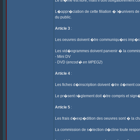
Le th�me est libre, mais il doit obligatoirement c
L�appr�ciation de cette filiation � l�univers de 
du public.
Article 3
:
Les oeuvres doivent �tre communiqu�es imp�rat
Les vid�ogrammes doivent parvenir � la commissi
- Mini DV
- DVD (
encod� en MPEG2
)
Article 4
:
Les fiches d�inscription doivent �tre d�ment co
Le pr�sent r�glement doit �tre compris et sign�
Article 5
:
Les frais d�exp�dition des oeuvres sont � la cha
La commission de s�lection d�cline toute respon