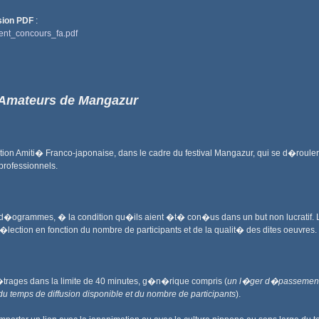
sion PDF
:
ment_concours_fa.pdf
Amateurs de Mangazur
on Amiti� Franco-japonaise, dans le cadre du festival Mangazur, qui se d�roulera
professionnels.
�ogrammes, � la condition qu�ils aient �t� con�us dans un but non lucratif. Le
lection en fonction du nombre de participants et de la qualit� des dites oeuvres.
rages dans la limite de 40 minutes, g�n�rique compris (
un l�ger d�passement p
n du temps de diffusion disponible et du nombre de participants
).