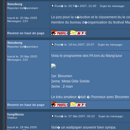
Xenoborg
Post� le: 02 F�v 2007, 21:00
Sujet du message:
Reporter ind�pendant
Le jury pour la s�lection et le classement du le
Inscrit le: 20 Mar 2005
Messages: 223
membre du bureau d�organisation du festival M
Revenir en haut de page
Xenoborg
Post� le: 19 Avr 2007, 20:07
Sujet du message:
Reporter ind�pendant
Voila le programme des FA lors du Mang'azur
Inscrit le: 20 Mar 2005
Messages: 223
1er :Bioumen
2eme :Metal Gille Solide
3eme : Z-man
Le toku amateur �tait � l'honneur avec Bioumen e
Revenir en haut de page
fungliboss
Post� le: 07 Mai 2007, 00:22
Sujet du message:
Visiteur
Voil� un wallpaper souvenir bien sympa.
Inscrit le: 29 Mai 2005