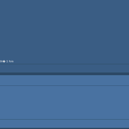
it� 1 fois