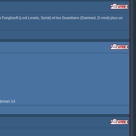
unglisoft (Lost Levels, Syrial) et les Guardians (Damned, D-next) plus un
itoman 14