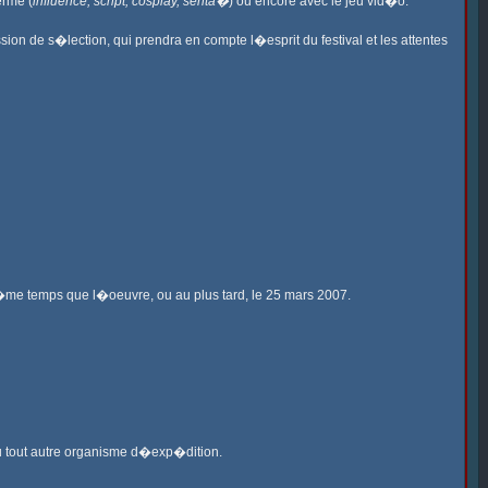
erme (
influence, script, cosplay, senta�
) ou encore avec le jeu vid�o.
on de s�lection, qui prendra en compte l�esprit du festival et les attentes
�me temps que l�oeuvre, ou au plus tard, le 25 mars 2007.
u tout autre organisme d�exp�dition.