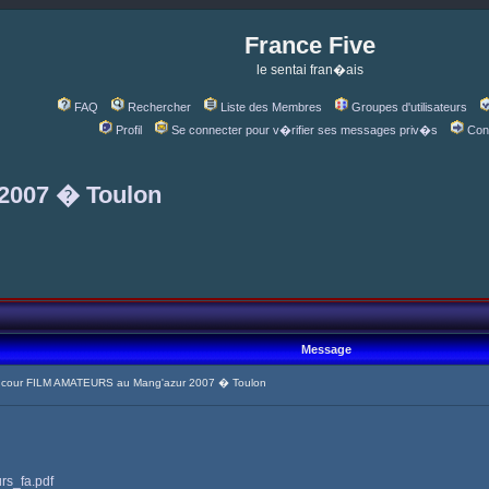
France Five
le sentai fran�ais
FAQ
Rechercher
Liste des Membres
Groupes d'utilisateurs
Profil
Se connecter pour v�rifier ses messages priv�s
Con
2007 � Toulon
Message
cour FILM AMATEURS au Mang'azur 2007 � Toulon
urs_fa.pdf