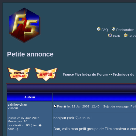
FAQ
Rechercher
Profil
Se c
Petite annonce
France Five Index du Forum
->
Technique du 
Auteur
yahiko-chan
Post� le: 22 Jan 2007, 12:40
Sujet du message: Peti
Visiteur
bonjour (soir ?) a tous !
Inscrit le: 07 Juin 2006
Messages: 16
Localisation: 93 (bient�t
Bon, voila mon petit groupe de Film amateur a comm
paris...)