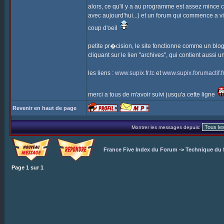
alors, ce qu'il y a au programme est assez mince c
avec aujourd'hui...) et un forum qui commence a viv
coup d'oeil
petite pr�cision, le site fonctionne comme un blog po
cliquant sur le lien "archives", qui contient aussi 
les liens :
www.supix.fr.tc
et
www.supix.forumactif.f
merci a tous de m'avoir suivi jusqu'a cette ligne
Revenir en haut de page
Montrer les messages depuis:
France Five Index du Forum
->
Technique du 
Page
1
sur
1