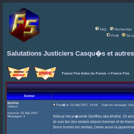
FAQ
Rechercher
Profil
Se c
Salutations Justiciers Casqu�s et autre
France Five Index du Forum
->
France Five
Auteur
khofrai
Post� le: 02 Mai 2007, 16:09
Sujet du message: Salut
Visiteur
Inscrit le: 02 Mai 2007
Voila je me pr�sente Geoffrey aka khofrai, 20 ans, 
Messages: 2
Je suis fan des sentais depuis liveman et de france
Sinon hormis les sentais, j'aime aussi la japanimat