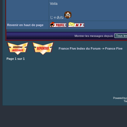
Voila
じゃあね
Revenir en haut de page
Montrer les messages depuis:
France Five Index du Forum
->
France Five
Page
1
sur
1
Powered by
Tra