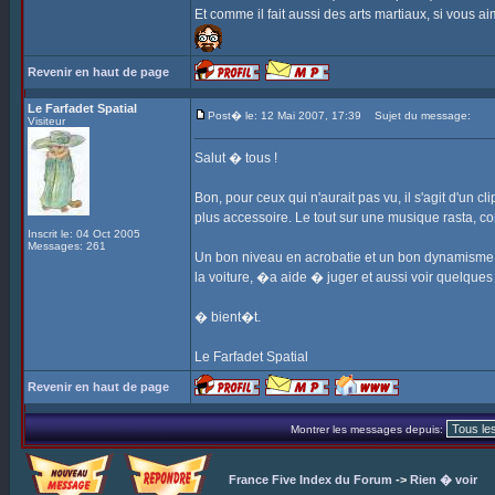
Et comme il fait aussi des arts martiaux, si vous a
Revenir en haut de page
Le Farfadet Spatial
Post� le: 12 Mai 2007, 17:39
Sujet du message:
Visiteur
Salut � tous !
Bon, pour ceux qui n'aurait pas vu, il s'agit d'un
plus accessoire. Le tout sur une musique rasta, c
Inscrit le: 04 Oct 2005
Messages: 261
Un bon niveau en acrobatie et un bon dynamisme, ce 
la voiture, �a aide � juger et aussi voir quelques 
� bient�t.
Le Farfadet Spatial
Revenir en haut de page
Montrer les messages depuis:
France Five Index du Forum
->
Rien � voir