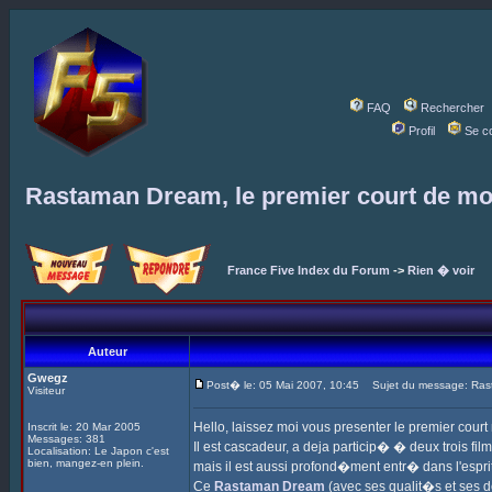
FAQ
Rechercher
Profil
Se c
Rastaman Dream, le premier court de mon
France Five Index du Forum
->
Rien � voir
Auteur
Gwegz
Post� le: 05 Mai 2007, 10:45
Sujet du message: Rasta
Visiteur
Hello, laissez moi vous presenter le premier cou
Inscrit le: 20 Mar 2005
Messages: 381
Il est cascadeur, a deja particip� � deux trois fi
Localisation: Le Japon c'est
bien, mangez-en plein.
mais il est aussi profond�ment entr� dans l'esprit 
Ce
Rastaman Dream
(avec ses qualit�s et ses d