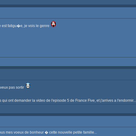
 est fatigu�e, je vois le genre
 veux pas sortir
ens qui ont demander la video de l'episode 5 de France Five, et j'arrives a l'endormir..
ous mes voeux de bonheur � cette nouvelle petite famille...