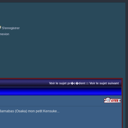
S'enregistrer
nexion
Voir le sujet pr�c�dent
::
Voir le sujet suivant
e Barnabas (Osaka) mon petit Kensuke...