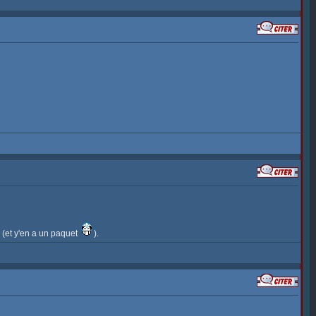
. (et y'en a un paquet
).