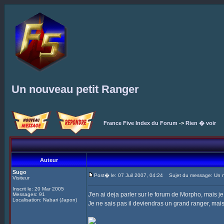
Un nouveau petit Ranger
France Five Index du Forum
->
Rien � voir
Auteur
Sugo
Post� le: 07 Juil 2007, 04:24
Sujet du message: Un n
Visiteur
Inscrit le: 20 Mar 2005
J'en ai deja parler sur le forum de Morpho, mais j
Messages: 91
Localisation: Nabari (Japon)
Je ne sais pas il deviendras un grand ranger, mais