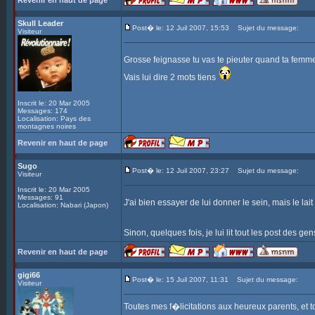
Revenir en haut de page
Skull Leader
Post� le: 12 Juil 2007, 15:53
Sujet du message:
Visiteur
Grosse feignasse tu vas te pieuter quand ta femme
Vais lui dire 2 mots tiens
Inscrit le: 20 Mar 2005
Messages: 174
Localisation: Pays des
montagnes noires
Revenir en haut de page
Sugo
Post� le: 12 Juil 2007, 23:27
Sujet du message:
Visiteur
Inscrit le: 20 Mar 2005
Messages: 91
J'ai bien essayer de lui donner le sein, mais le lait
Localisation: Nabari (Japon)
Sinon, quelques fois, je lui lit tout les post des g
Revenir en haut de page
gigi66
Post� le: 15 Juil 2007, 11:31
Sujet du message:
Visiteur
Toutes mes f�licitations aux heureux parents, et t