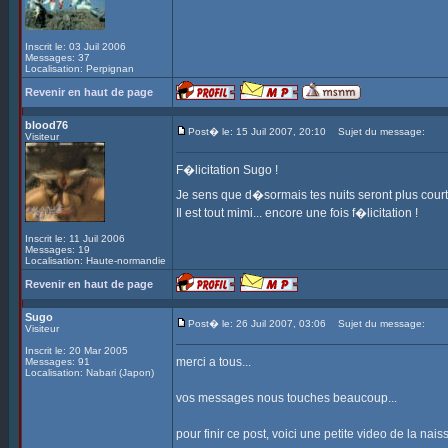
Inscrit le: 03 Juil 2006
Messages: 37
Localisation: Perpignan
Revenir en haut de page
blood76
Post� le: 15 Juil 2007, 20:10
Sujet du message:
Visiteur
F�licitation Sugo !
Je sens que d�sormais tes nuits seront plus cour
Il est tout mimi... encore une fois f�licitation !
Inscrit le: 11 Juil 2006
Messages: 19
Localisation: Haute-normandie
Revenir en haut de page
Sugo
Post� le: 26 Juil 2007, 03:06
Sujet du message:
Visiteur
Inscrit le: 20 Mar 2005
merci a tous...
Messages: 91
Localisation: Nabari (Japon)
vos messages nous touches beaucoup...
pour finir ce post, voici une petite video de la naiss