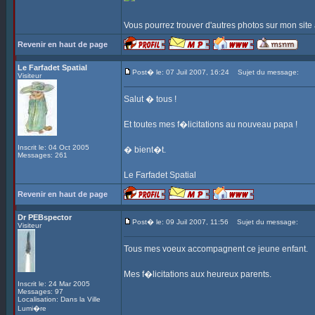
Vous pourrez trouver d'autres photos sur mon sit
Revenir en haut de page
Le Farfadet Spatial
Post� le: 07 Juil 2007, 16:24
Sujet du message:
Visiteur
Salut � tous !
Et toutes mes f�licitations au nouveau papa !
Inscrit le: 04 Oct 2005
� bient�t.
Messages: 261
Le Farfadet Spatial
Revenir en haut de page
Dr PEBspector
Post� le: 09 Juil 2007, 11:56
Sujet du message:
Visiteur
Tous mes voeux accompagnent ce jeune enfant.
Mes f�licitations aux heureux parents.
Inscrit le: 24 Mar 2005
Messages: 97
Localisation: Dans la Ville
Lumi�re