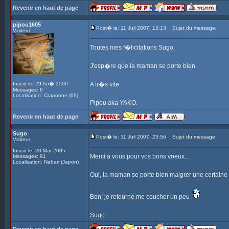
Revenir en haut de page
pipou1605
Post� le: 11 Juil 2007, 12:13
Sujet du message:
Visiteur
Toutes mes f�licitations Sugo.
J'esp�re que la maman se porte bien.
Inscrit le: 29 Ao� 2006
A tr�s vite.
Messages: 8
Localisation: Craponne (69)
Pipou aka YAKO.
Revenir en haut de page
Sugo
Post� le: 11 Juil 2007, 23:56
Sujet du message:
Visiteur
Inscrit le: 20 Mar 2005
Merci a vous pour vos bons voeux...
Messages: 91
Localisation: Nabari (Japon)
Oui, la maman se porte bien malgrer une certaine f
Bon, je retourne me coucher un peu
Sugo