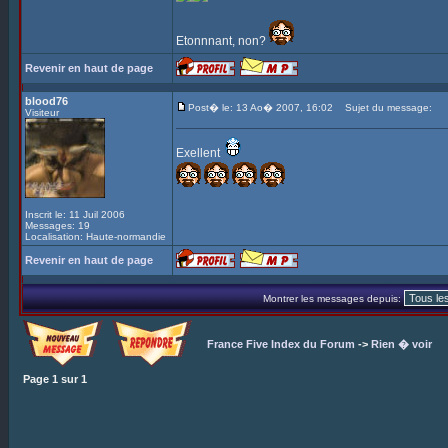
Etonnnant, non?
Revenir en haut de page
blood76
Post� le: 13 Ao� 2007, 16:02
Sujet du message:
Visiteur
Exellent
Inscrit le: 11 Juil 2006
Messages: 19
Localisation: Haute-normandie
Revenir en haut de page
Montrer les messages depuis:
France Five Index du Forum
->
Rien � voir
Page
1
sur
1