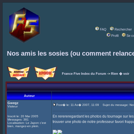
FAQ
Rechercher
Profil
Se c
Nos amis les sosies (ou comment relanc
France Five Index du Forum
->
Rien � voir
Auteur
Gwegz
Post� le: 11 Ao� 2007, 11:09
Sujet du message: Nos 
Visiteur
En rerereregardant les photos du tournage sur les 
Inscrit le: 20 Mar 2005
Messages: 381
trouver une photo de notre professeur favori frapp
Localisation: Le Japon c'est
bien, mangez-en plein.