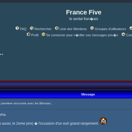
France Five
le sentai fran�ais
FAQ
Rechercher
Liste des Membres
Groupes d'utilisateurs
Profil
Se connecter pour v�rifier ses messages priv�s
Con
..
Message
remiere rencontre avec les Bitoman...
eha.
ts aussi, le 2eme prix) � l'occasion d'un euh grand rangement.