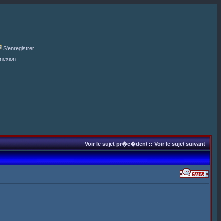
S'enregistrer
nexion
Voir le sujet pr�c�dent
::
Voir le sujet suivant