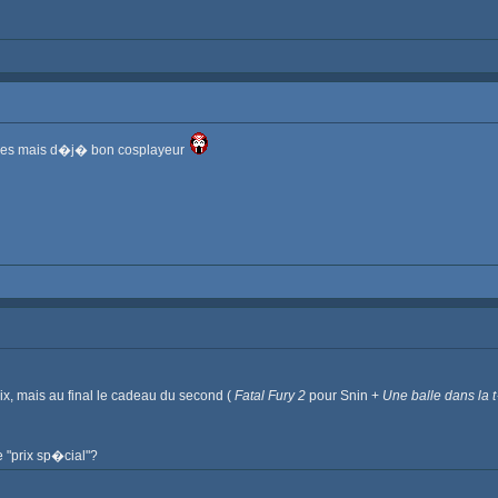
ges mais d�j� bon cosplayeur
rix, mais au final le cadeau du second (
Fatal Fury 2
pour Snin +
Une balle dans la 
e "prix sp�cial"?