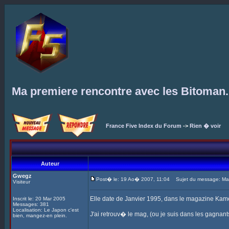
Ma premiere rencontre avec les Bitoman.
France Five Index du Forum
->
Rien � voir
Auteur
Gwegz
Post� le: 19 Ao� 2007, 11:04
Sujet du message: Ma p
Visiteur
Elle date de Janvier 1995, dans le magazine Kam
Inscrit le: 20 Mar 2005
Messages: 381
Localisation: Le Japon c'est
J'ai retrouv� le mag, (ou je suis dans les gagnan
bien, mangez-en plein.