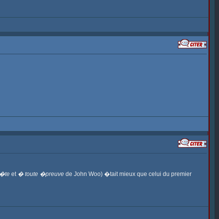
t�te
et
� toute �preuve
de John Woo) �tait mieux que celui du premier