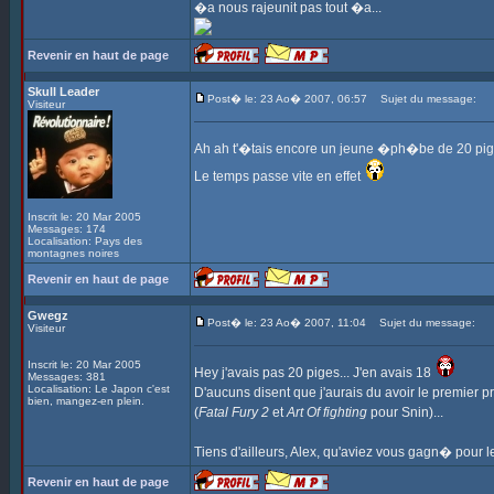
�a nous rajeunit pas tout �a...
Revenir en haut de page
Skull Leader
Post� le: 23 Ao� 2007, 06:57
Sujet du message:
Visiteur
Ah ah t'�tais encore un jeune �ph�be de 20 pi
Le temps passe vite en effet
Inscrit le: 20 Mar 2005
Messages: 174
Localisation: Pays des
montagnes noires
Revenir en haut de page
Gwegz
Post� le: 23 Ao� 2007, 11:04
Sujet du message:
Visiteur
Inscrit le: 20 Mar 2005
Hey j'avais pas 20 piges... J'en avais 18
Messages: 381
Localisation: Le Japon c'est
D'aucuns disent que j'aurais du avoir le premier p
bien, mangez-en plein.
(
Fatal Fury 2
et
Art Of fighting
pour Snin)...
Tiens d'ailleurs, Alex, qu'aviez vous gagn� pour l
Revenir en haut de page