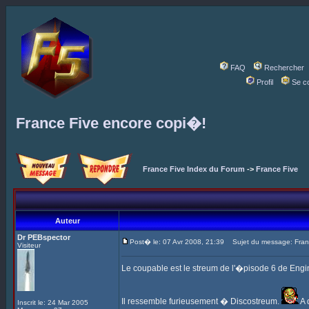
FAQ
Rechercher
Profil
Se c
France Five encore copi�!
France Five Index du Forum
->
France Five
Auteur
Dr PEBspector
Post� le: 07 Avr 2008, 21:39
Sujet du message: Franc
Visiteur
Le coupable est le streum de l'�pisode 6 de En
Il ressemble furieusement � Discostreum.
A 
Inscrit le: 24 Mar 2005