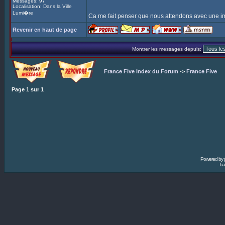
Messages: 97
Localisation: Dans la Ville
Lumi�re
Ca me fait penser que nous attendons avec une i
Revenir en haut de page
Montrer les messages depuis:
France Five Index du Forum
->
France Five
Page
1
sur
1
Powered by
Tra