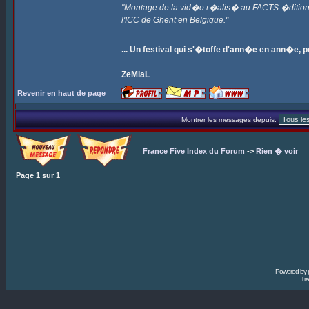
"Montage de la vid�o r�alis� au FACTS �dition 2
l'ICC de Ghent en Belgique."
... Un festival qui s'�toffe d'ann�e en ann�e,
ZeMiaL
Revenir en haut de page
Montrer les messages depuis:
France Five Index du Forum
->
Rien � voir
Page
1
sur
1
Powered by
Tra