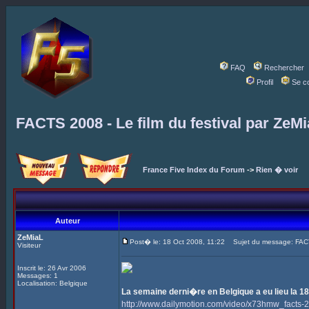
FAQ
Rechercher
Profil
Se c
FACTS 2008 - Le film du festival par ZeM
France Five Index du Forum
->
Rien � voir
Auteur
ZeMiaL
Post� le: 18 Oct 2008, 11:22
Sujet du message: FACTS 
Visiteur
Inscrit le: 26 Avr 2006
Messages: 1
Localisation: Belgique
La semaine derni�re en Belgique a eu lieu la 18
http://www.dailymotion.com/video/x73hmw_facts-2