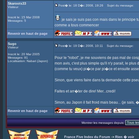
Skaroots33
Post� le: 18 D�c 2008, 19:26
Sujet du message:
Visiteur
Inscrit le: 15 Mar 2008
je sais je suis pas con mais dans le principe 
Messages: 5
comme a tous commencer
Revenir en haut de page
Sugo
Post� le: 19 D�c 2008, 10:11
Sujet du message:
Visiteur
Inscrit le: 20 Mar 2005
Pour le "robot", je me souviens de pas mal de co
Messages: 91
Localisation: Nabari (Japon)
mon avis, c'est plus simple qu'il n'y parait, le plus
(comme tu veux) pi�ce par pi�ce et ensuite assemb
Sinon, que viens faire dans ta demande cette pseudo 
Faites et arr�ter de dire! Mer...credi!
Sinon, au Japon il fait froid mais beau... (je sais
Revenir en haut de page
Montrer les messages depuis:
France Five Index du Forum
->
Rien � voir