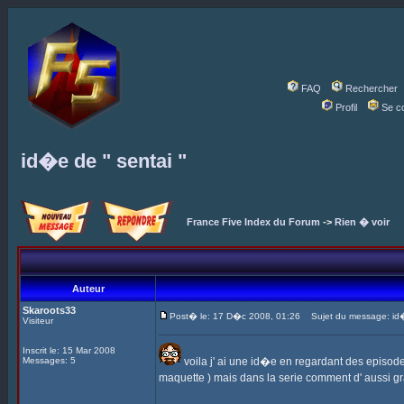
FAQ
Rechercher
Profil
Se c
id�e de " sentai "
France Five Index du Forum
->
Rien � voir
Auteur
Skaroots33
Post� le: 17 D�c 2008, 01:26
Sujet du message: id�e
Visiteur
Inscrit le: 15 Mar 2008
Messages: 5
voila j' ai une id�e en regardant des episod
maquette ) mais dans la serie comment d' aussi gr