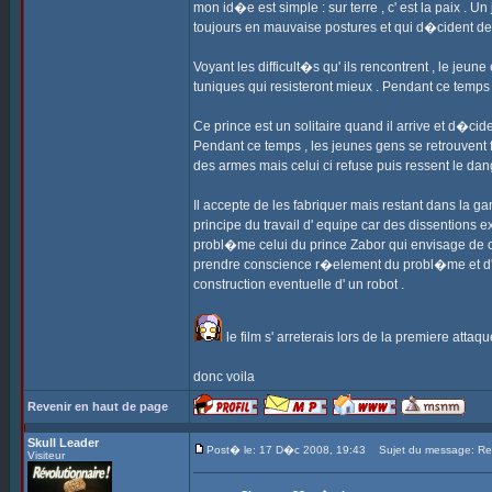
mon id�e est simple : sur terre , c' est la paix . 
toujours en mauvaise postures et qui d�cident de fai
Voyant les difficult�s qu' ils rencontrent , le jeu
tuniques qui resisteront mieux . Pendant ce temps 
Ce prince est un solitaire quand il arrive et d�cid
Pendant ce temps , les jeunes gens se retrouvent 
des armes mais celui ci refuse puis ressent le da
Il accepte de les fabriquer mais restant dans la 
principe du travail d' equipe car des dissentions
probl�me celui du prince Zabor qui envisage de cr�
prendre conscience r�element du probl�me et d' 
construction eventuelle d' un robot .
le film s' arreterais lors de la premiere attaq
donc voila
Revenir en haut de page
Skull Leader
Post� le: 17 D�c 2008, 19:43
Sujet du message: Re: 
Visiteur