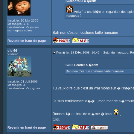
Skaroots33 a �crit:
voila j' ai une id�e en regardant des ep
maquette )
Inscrit le: 20 Mar 2005
Messages: 174
Localisation: Pays des
montagnes noires
Bah non c'est un costume taille humaine
Revenir en haut de page
gigi66
Post� le: 18 D�c 2008, 10:49
Sujet du message: Re: 
Visiteur
Skull Leader a �crit:
Bah non c'est un costume taille humaine
Inscrit le: 03 Juil 2006
Messages: 37
Tu veux dire que c'est un vrai monsieur � l'int�ri
Localisation: Perpignan
Je suis terriblement d��u, mon monde s'�croule.
Bonnes f�tes tout de m�me � tous
,
Gigi.
Revenir en haut de page