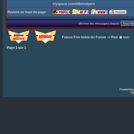
myspace.com/littlehelpers
Revenir en haut de page
Montrer les messages depuis:
France Five Index du Forum
->
Rien � voir
Page
1
sur
1
Powered by
Tra