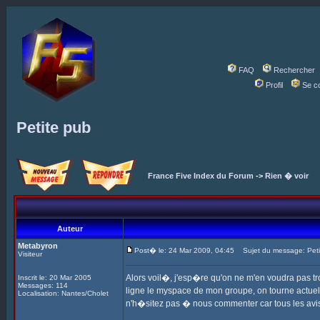
FAQ
Rechercher
Profil
Se c
Petite pub
France Five Index du Forum
->
Rien � voir
Auteur
Metabyron
Post� le: 24 Mar 2009, 04:45
Sujet du message: Peti
Visiteur
Alors voil�, j'esp�re qu'on ne m'en voudra pas tr
Inscrit le: 20 Mar 2005
Messages: 114
ligne le myspace de mon groupe, on tourne actuell
Localisation: Nantes/Cholet
n'h�sitez pas � nous commenter car tous les avi