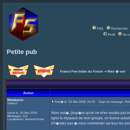
FAQ
Rechercher
Profil
Se c
Petite pub
France Five Index du Forum
->
Rien � voir
Auteur
Metabyron
Post� le: 24 Mar 2009, 04:45
Sujet du message: Peti
Visiteur
Alors voil�, j'esp�re qu'on ne m'en voudra pas tr
Inscrit le: 20 Mar 2005
Messages: 114
ligne le myspace de mon groupe, on tourne actuell
Localisation: Nantes/Cholet
n'h�sitez pas � nous commenter car tous les avi