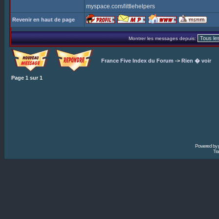
myspace.com/littlehelpers
Revenir en haut de page
Montrer les messages depuis:
France Five Index du Forum
->
Rien � voir
Page
1
sur
1
Powered by
Tra