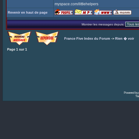
myspace.com/littlehelpers
Revenir en haut de page
Montrer les messages depuis:
France Five Index du Forum
->
Rien � voir
Page
1
sur
1
Powered by
Tra