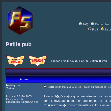
FAQ
Rechercher
Profil
Se c
Petite pub
France Five Index du Forum
->
Rien � voir
Auteur
Metabyron
Post� le: 24 Mar 2009, 04:45
Sujet du message: Peti
Visiteur
Alors voil�, j'esp�re qu'on ne m'en voudra pas tr
Inscrit le: 20 Mar 2005
Messages: 114
ligne le myspace de mon groupe, on tourne actuell
Localisation: Nantes/Cholet
n'h�sitez pas � nous commenter car tous les avi