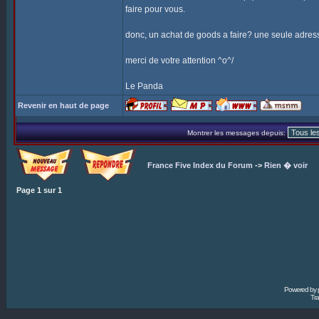
faire pour vous.
donc, un achat de goods a faire? une seule adres
merci de votre attention ^o^/
Le Panda
Revenir en haut de page
Montrer les messages depuis:
France Five Index du Forum
->
Rien � voir
Page
1
sur
1
Powered by
Tra