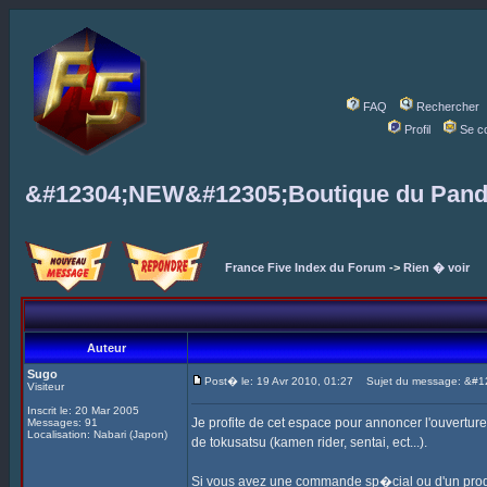
FAQ
Rechercher
Profil
Se c
&#12304;NEW&#12305;Boutique du Panda
France Five Index du Forum
->
Rien � voir
Auteur
Sugo
Post� le: 19 Avr 2010, 01:27
Sujet du message: &#12
Visiteur
Inscrit le: 20 Mar 2005
Je profite de cet espace pour annoncer l'ouverture
Messages: 91
Localisation: Nabari (Japon)
de tokusatsu (kamen rider, sentai, ect...).
Si vous avez une commande sp�cial ou d'un produit