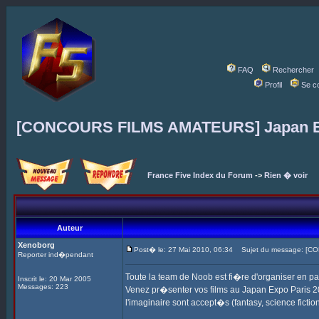
FAQ
Rechercher
Profil
Se c
[CONCOURS FILMS AMATEURS] Japan E
France Five Index du Forum
->
Rien � voir
Auteur
Xenoborg
Post� le: 27 Mai 2010, 06:34
Sujet du message: [C
Reporter ind�pendant
Toute la team de Noob est fi�re d'organiser en par
Inscrit le: 20 Mar 2005
Messages: 223
Venez pr�senter vos films au Japan Expo Paris 2
l'imaginaire sont accept�s (fantasy, science fictio