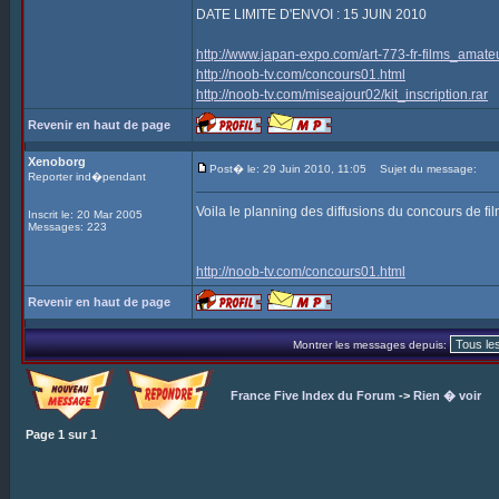
DATE LIMITE D'ENVOI : 15 JUIN 2010
http://www.japan-expo.com/art-773-fr-films_amate
http://noob-tv.com/concours01.html
http://noob-tv.com/miseajour02/kit_inscription.rar
Revenir en haut de page
Xenoborg
Post� le: 29 Juin 2010, 11:05
Sujet du message:
Reporter ind�pendant
Voila le planning des diffusions du concours de f
Inscrit le: 20 Mar 2005
Messages: 223
http://noob-tv.com/concours01.html
Revenir en haut de page
Montrer les messages depuis:
France Five Index du Forum
->
Rien � voir
Page
1
sur
1