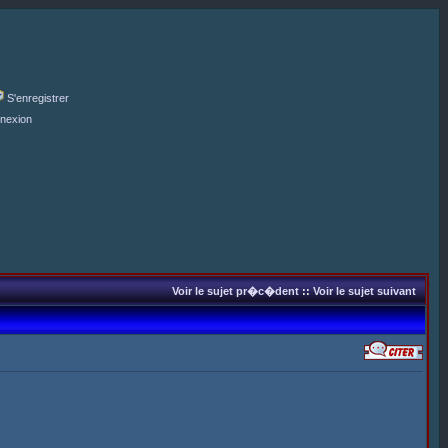
S'enregistrer
nexion
Voir le sujet pr�c�dent
::
Voir le sujet suivant