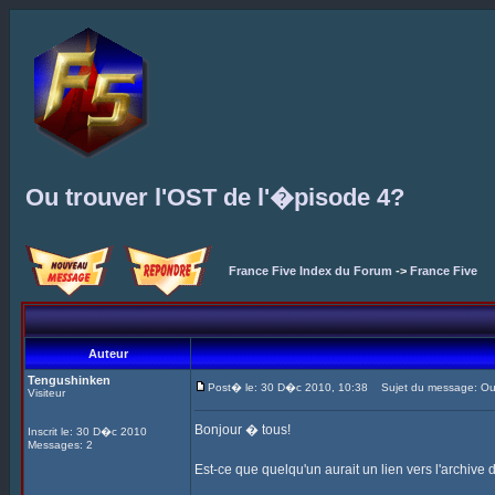
Ou trouver l'OST de l'�pisode 4?
France Five Index du Forum
->
France Five
Auteur
Tengushinken
Post� le: 30 D�c 2010, 10:38
Sujet du message: Ou t
Visiteur
Bonjour � tous!
Inscrit le: 30 D�c 2010
Messages: 2
Est-ce que quelqu'un aurait un lien vers l'archive 