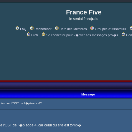
France Five
le sentai fran�ais
FAQ
Rechercher
Liste des Membres
Groupes d'utilisateurs
Profil
Se connecter pour v�rifier ses messages priv�s
Con
Message
rouver l'OST de l'�pisode 4?
de l'OST de l'�pisode 4, car celui du site est tomb�.