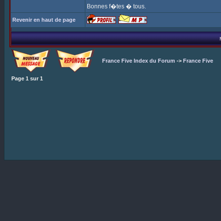
Bonnes f�tes � tous.
Revenir en haut de page
France Five Index du Forum
->
France Five
Page
1
sur
1