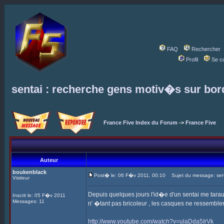
FAQ
Rechercher
Profil
Se c
sentai : recherche gens motiv�s sur bo
France Five Index du Forum
->
France Five
Auteur
boukenblack
Post� le: 06 F�v 2011, 00:10
Sujet du message: sent
Visiteur
Depuis quelques jours l'id�e d'un sentai me tar
Inscrit le: 05 F�v 2011
Messages: 11
n' �tant pas bricoleur , les casques ne ressemble
http://www.youtube.com/watch?v=ulaDda5IrVk