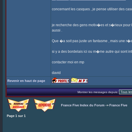
concernant les casques , je pense utiliser des cas
je recherche des gens motiv�es et s�rieux pour b
aussi .
Que �a soit pas juste un fantasme , mais une r�alit�
si y a des bordelais ici ou m�me autre qui sont 
contacter moi en mp
david
Revenir en haut de page
Montrer les messages depuis:
France Five Index du Forum
->
France Five
Page
1
sur
1