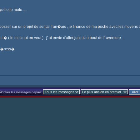
ques de moto ....
osser sur un projet de sentai fran�ais , je finance de ma poche avec les moyens d
 ( le mec qui en veut ) , j' ai envie d'aller jusqu'au bout de l' aventure ...
int�ress�
Montrer les messages depuis: