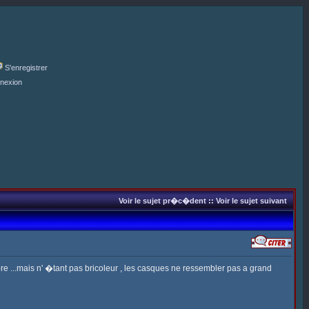
S'enregistrer
nexion
Voir le sujet pr�c�dent
::
Voir le sujet suivant
...mais n' �tant pas bricoleur , les casques ne ressembler pas a grand