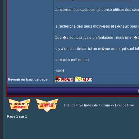
concernant les casques , je pense utiliser des cas
je recherche des gens motiv�es et s�rieux pour b
Que �a soit pas juste un fantasme , mais une r�alit�
si y a des bordelais ici ou m�me autre qui sont 
contacter moi en mp
david
Revenir en haut de page
France Five Index du Forum
->
France Five
Page
1
sur
1