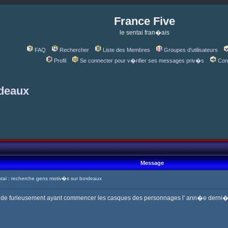
France Five
le sentai fran�ais
FAQ
Rechercher
Liste des Membres
Groupes d'utilisateurs
Profil
Se connecter pour v�rifier ses messages priv�s
Con
rdeaux
Message
ai : recherche gens motiv�s sur bordeaux
ude furieusement ayant commencer les casques des personnages l' ann�e derni�re 