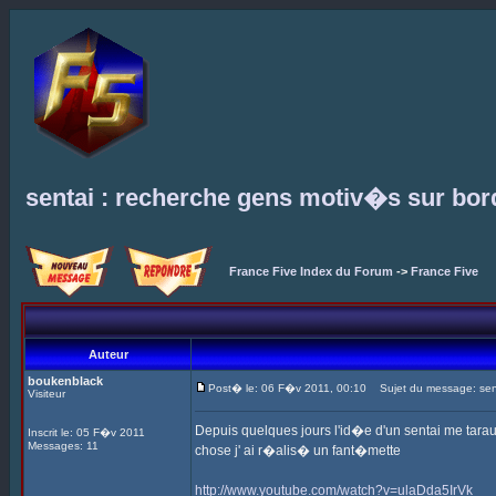
sentai : recherche gens motiv�s sur bo
France Five Index du Forum
->
France Five
Auteur
boukenblack
Post� le: 06 F�v 2011, 00:10
Sujet du message: sent
Visiteur
Depuis quelques jours l'id�e d'un sentai me tara
Inscrit le: 05 F�v 2011
Messages: 11
chose j' ai r�alis� un fant�mette
http://www.youtube.com/watch?v=ulaDda5IrVk