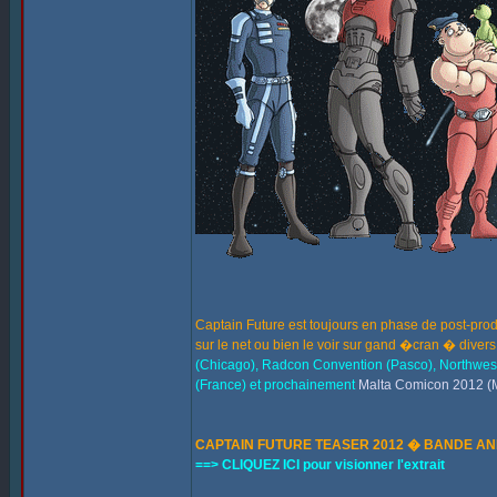
Captain Future est toujours en phase de post-prod
sur le net ou bien le voir sur gand �cran � divers 
(Chicago), Radcon Convention (Pasco), Northwes
(France) et prochainement
Malta Comicon 2012 (M
CAPTAIN FUTURE TEASER 2012 � BANDE AN
==> CLIQUEZ ICI pour visionner l'extrait