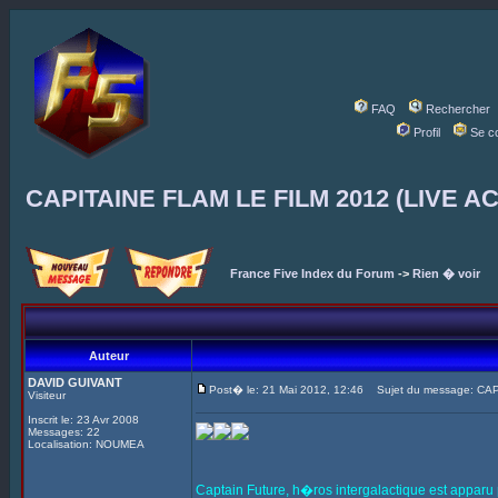
FAQ
Rechercher
Profil
Se c
CAPITAINE FLAM LE FILM 2012 (LIVE A
France Five Index du Forum
->
Rien � voir
Auteur
DAVID GUIVANT
Post� le: 21 Mai 2012, 12:46
Sujet du message: CAP
Visiteur
Inscrit le: 23 Avr 2008
Messages: 22
Localisation: NOUMEA
Captain Future, h�ros intergalactique est appar