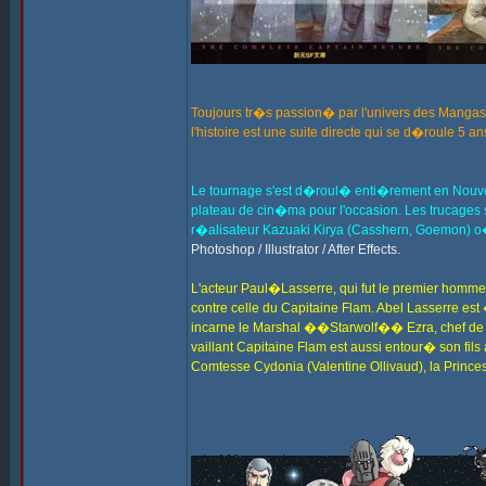
Toujours tr�s passion� par l'univers des Mangas 
l'histoire est une suite directe qui se d�roule 
Le tournage s'est d�roul� enti�rement en Nouv
plateau de cin�ma pour l'occasion. Les trucages
r�alisateur Kazuaki Kirya (Casshern, Goemon) o�
Photoshop / Illustrator / After Effects.
L'acteur Paul�Lasserre, qui fut le premier homm
contre celle du Capitaine Flam. Abel Lasserre e
incarne le Marshal ��Starwolf�� Ezra, chef de la 
vaillant Capitaine Flam est aussi entour� son fil
Comtesse Cydonia (Valentine Ollivaud), la Prince