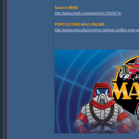
Source IMDB
http://www.imdb.com/news/ni17003674/
POPCULTURE MAG ONLINE
http://www.popcultureonline.net/pop-art/the-new-a