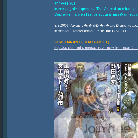
ann�es 70s,
la compagnie Japonaise Toei Animation a transp
Capitaine Flam en France et qui a laiss� un souv
En 2006, j'avais d�j� d�j� r�alis� une adapta
la version Hollywoodienne de Jon Favreau.
SCREENRANT (LIEN OFFICIEL)
http://screenrant.com/exclusive-new-iron-man-fan-