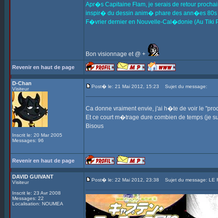
Apr�s Capitaine Flam, je serais de retour procha
inspir� du dessin anim� phare des ann�es 80s 
F�vrier dernier en Nouvelle-Cal�donie (Au Tiki Pa
Bon visionnage et @ +
Revenir en haut de page
D-Chan
Post� le: 21 Mai 2012, 15:23
Sujet du message:
Visiteur
Ca donne vraiment envie, j'ai h�te de voir le "prod
Et ce court m�trage dure combien de temps (je su
Bisous
Inscrit le: 20 Mar 2005
Messages: 96
Revenir en haut de page
DAVID GUIVANT
Post� le: 22 Mai 2012, 23:38
Sujet du message: LE 
Visiteur
Inscrit le: 23 Avr 2008
Messages: 22
Localisation: NOUMEA