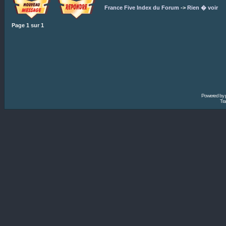
France Five Index du Forum
->
Rien � voir
Page
1
sur
1
Powered by
Tra