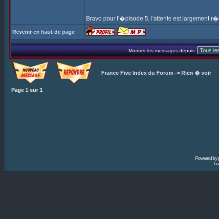
Bravo pour l'�pisode 5, l'attente est largemen
Revenir en haut de page
Montrer les messages depuis:
France Five Index du Forum
->
Rien � voir
Page
1
sur
1
Powered by
Tra