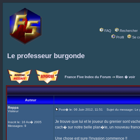
FAQ
Rechercher
Profil
Se c
Le professeur burgonde
France Five Index du Forum
->
Rien � voir
Auteur
Reppa
Post� le: 06 Juin 2012, 11:51
Sujet du message: Le 
Visiteur
Je trouve que lui et le joueur du grenier sont v
Inscrit le: 16 Ao� 2005
Messages: 9
cach� sur notre belle plan�te, un nouveau france
Une chose est sure l'invasion commence !!