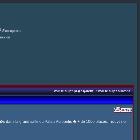
S'enregistrer
nexion
Voir le sujet pr�c�dent
::
Voir le sujet suivant
s�s dans la grand salle du Palais Acropolis � + de 1000 places. Trouvez ci-