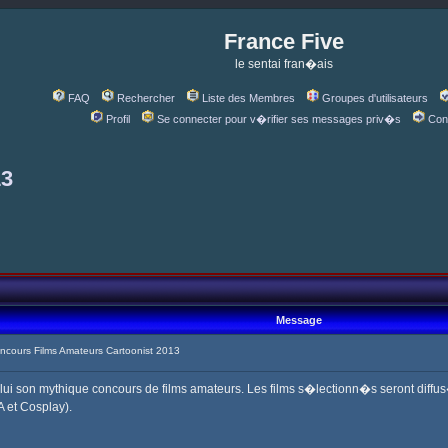
France Five
le sentai fran�ais
FAQ
Rechercher
Liste des Membres
Groupes d'utilisateurs
Profil
Se connecter pour v�rifier ses messages priv�s
Con
13
Message
cours Films Amateurs Cartoonist 2013
c lui son mythique concours de films amateurs. Les films s�lectionn�s seront diffu
A et Cosplay).