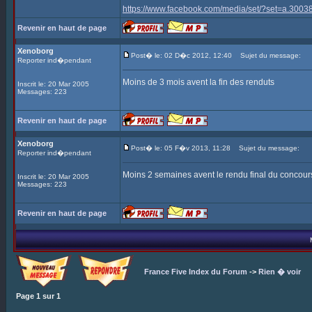
https://www.facebook.com/media/set/?set=a.3
Revenir en haut de page
Xenoborg
Post� le: 02 D�c 2012, 12:40
Sujet du message:
Reporter ind�pendant
Moins de 3 mois avent la fin des renduts
Inscrit le: 20 Mar 2005
Messages: 223
Revenir en haut de page
Xenoborg
Post� le: 05 F�v 2013, 11:28
Sujet du message:
Reporter ind�pendant
Moins 2 semaines avent le rendu final du concour
Inscrit le: 20 Mar 2005
Messages: 223
Revenir en haut de page
France Five Index du Forum
->
Rien � voir
Page
1
sur
1