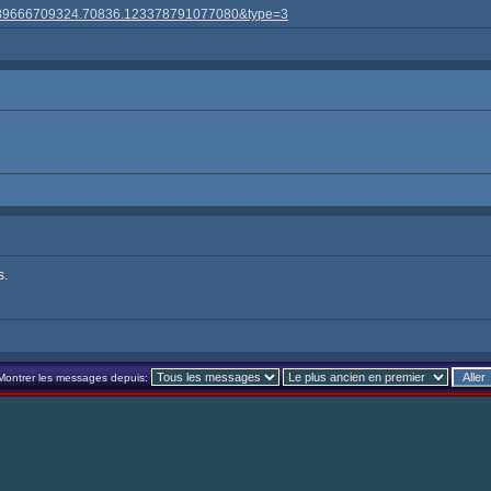
00389666709324.70836.123378791077080&type=3
s.
Montrer les messages depuis: