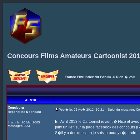
Concours Films Amateurs Cartoonist 20
France Five Index du Forum
->
Rien � voir
Auteur
Xenoborg
Post� le: 21 Ao� 2012, 10:21
Sujet du message: Con
Reporter ind�pendant
En Avril 2013 le Cartoonist revient � Nice et ave
Inscrit le: 20 Mar 2005
Messages: 223
joint un lien sur la page facebook des concours (F
S�il y a des question je suis la pour y r�pondre.