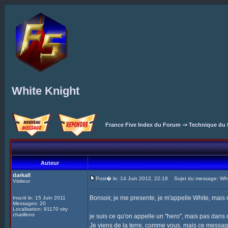
White Knight
France Five Index du Forum
->
Technique du 
Auteur
darkall
Post� le: 14 Juin 2012, 22:18
Sujet du message: Whi
Visiteur
Bonsoir, je me presente, je m'appelle White, mais
Inscrit le: 15 Juin 2011
Messages: 20
Localisation: 91170 viry
chatillons
je suis ce qu'on appelle un "hero", mais pas dans
Je viens de la terre, comme vous, mais ce message