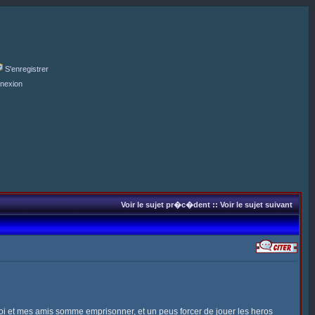
S'enregistrer
nexion
Voir le sujet pr�c�dent
::
Voir le sujet suivant
moi et mes amis somme emprisonner, et un peus forcer de jouer les heros