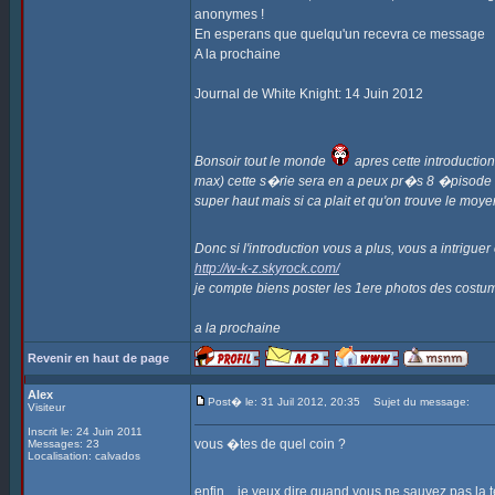
anonymes !
En esperans que quelqu'un recevra ce message
A la prochaine
Journal de White Knight: 14 Juin 2012
Bonsoir tout le monde
apres cette introduction
max) cette s�rie sera en a peux pr�s 8 �pisode de
super haut mais si ca plait et qu'on trouve le moye
Donc si l'introduction vous a plus, vous a intriguer
http://w-k-z.skyrock.com/
je compte biens poster les 1ere photos des costu
a la prochaine
Revenir en haut de page
Alex
Post� le: 31 Juil 2012, 20:35
Sujet du message:
Visiteur
Inscrit le: 24 Juin 2011
vous �tes de quel coin ?
Messages: 23
Localisation: calvados
enfin... je veux dire quand vous ne sauvez pas la 