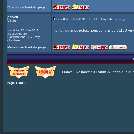
Revenir en haut de page
darkall
Post� le: 31 Juil 2012, 21:31
Sujet du message:
Visiteur
moi, et tout mes potes, nous venons du 91170 Viry
Inscrit le: 15 Juin 2011
Messages: 20
Localisation: 91170 viry
chatillons
Revenir en haut de page
France Five Index du Forum
->
Technique du 
Page
1
sur
1