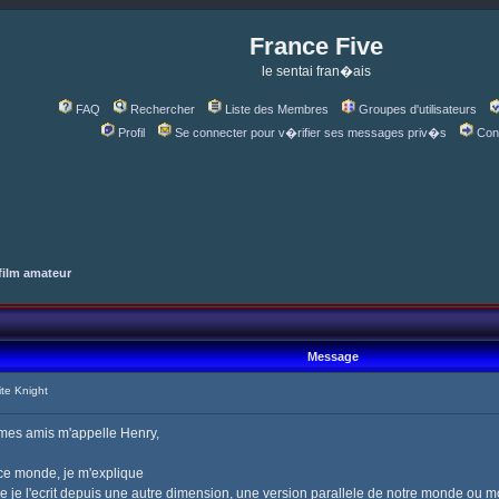
France Five
le sentai fran�ais
FAQ
Rechercher
Liste des Membres
Groupes d'utilisateurs
Profil
Se connecter pour v�rifier ses messages priv�s
Con
film amateur
Message
te Knight
 mes amis m'appelle Henry,
 ce monde, je m'explique
 je l'ecrit depuis une autre dimension, une version parallele de notre monde ou 