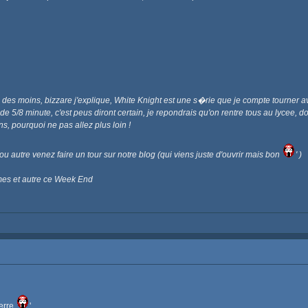
 des moins, bizzare j'explique, White Knight est une s�rie que je compte tourner av
 5/8 minute, c'est peus diront certain, je repondrais qu'on rentre tous au lycee, d
ns, pourquoi ne pas allez plus loin !
 ou autre venez faire un tour sur notre blog (qui viens juste d'ouvrir mais bon
' )
mes et autre ce Week End
terre
'