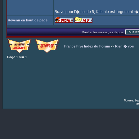
Bravo pour l'�pisode 5, l'attente est largemen
Revenir en haut de page
Montrer les messages depuis:
France Five Index du Forum
->
Rien � voir
Page
1
sur
1
Powered by
Tra