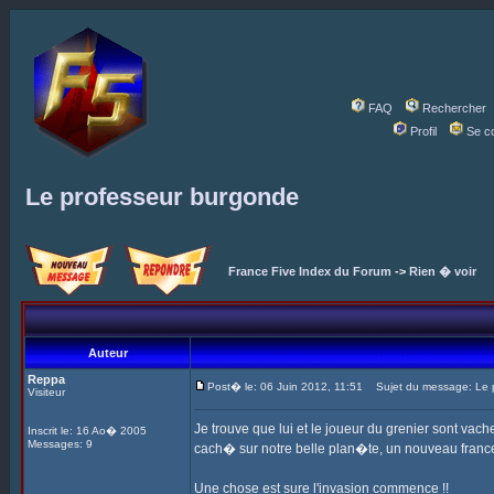
FAQ
Rechercher
Profil
Se c
Le professeur burgonde
France Five Index du Forum
->
Rien � voir
Auteur
Reppa
Post� le: 06 Juin 2012, 11:51
Sujet du message: Le 
Visiteur
Je trouve que lui et le joueur du grenier sont v
Inscrit le: 16 Ao� 2005
Messages: 9
cach� sur notre belle plan�te, un nouveau france
Une chose est sure l'invasion commence !!