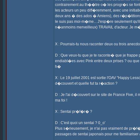
contrairement au th��tre o� les progr�s se font pa
les acteurs un peu diff�remment, avec une initiati
deux ans � des ados � Amiens), des r�p�titions et 
le suis pas moi-m�me... J'esp�re seulement qu'ils p
n�anmoins merveilleux) TRAVAIL d'acteur. Je m�a
X : Pourrais-tu nous raconter deux ou trois anecdo
D : Que veux-tu que je te raconte� que je frappe 
endiabl�es avec Pink entre deux prises ? ou qu
h�
X : Le 19 juillet 2001 est sortie l'OAV "Happy Les
d�couvert et quelle fut ta r�action ?
D : Je l'ai d�couvert sur le site de France Five, i
ma foi !
X : Sentai pr�f�r� ?
D : C'est quoi un sentai ? 0_o'
Plus s�rieusement, je n'ai pas vraiment de pr�f�
passages de sentai japonais pour me familiariser a