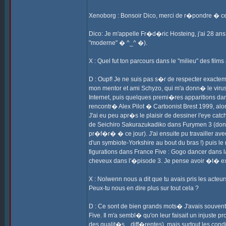
Xenoborg : Bonsoir Dico, merci de r�pondre � cet
Dico: Je m'appelle Fr�d�ric Hosteing, j'ai 28 ans
"moderne" � ^_^ �).
X : Quel fut ton parcours dans le "milieu" des film
D : Oupf! Je ne suis pas s�r de respecter exactem
mon mentor et ami Schyzo, qui m'a donn� le virus
Internet, puis quelques premi�res apparitions dan
rencontr� Alex Pilot � Cartoonist Brest 1999, alo
J'ai eu peu apr�s le plaisir de dessiner l'eye ca
de Seichiro Sakurazukadiko dans Furymen 3 (dont 
pr�f�r� � ce jour). J'ai ensuite pu travailler ave
d'un symbiote-Yorkshire au bout du bras !) puis l
figurations dans France Five : Gogo dancer dans l
cheveux dans l'�pisode 3. Je pense avoir �t� e
X : Nolwenn nous a dit que tu avais pris les acteu
Peux-tu nous en dire plus sur tout cela ?
D : Ce sont de bien grands mots� J'avais souvent
Five. Il m'a sembl� qu'on leur faisait un injuste p
des qualit�s... diff�rentes), mais surtout les con