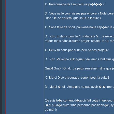
X : Personnage de France Five pr�f�r� ?
D : Vous ne le connaissez pas encore. ( Note per
Dico : Je ne parlerai que sous la torture.)
X : Sans faire de spoil, pouvons-nous esp�rer te
D : Non, ni dans dans le 4, ni dans le 5... Je re
retour, mais dans d'autres projets amateurs qui m
X : Peux-tu nous parler un peu de ces projets?
D : Non. Patience et longueur de temps font plus q
Gnak! Gnak ! Gnak ! Je peux seulement dire que j
X : Merci Dico et courage, espoir pour la suite !
D : Merci � toi ! J'esp�re ne pas avoir �t� trop e
(Je suis tr�s content d�avoir fait cette intervi
j�ai pu d�couvrir une personne passionn�e, sympat
de moi !)