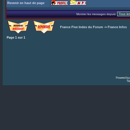
Revenir en haut de page
Montrer les messages depuis:
France Five Index du Forum
->
France Infos
Page
1
sur
1
Powered by
Tra