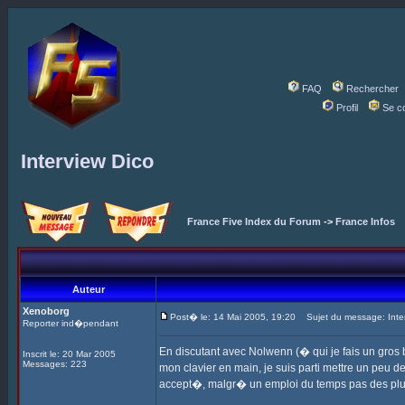
FAQ
Rechercher
Profil
Se c
Interview Dico
France Five Index du Forum
->
France Infos
Auteur
Xenoborg
Post� le: 14 Mai 2005, 19:20
Sujet du message: Inter
Reporter ind�pendant
En discutant avec Nolwenn (� qui je fais un gros b
Inscrit le: 20 Mar 2005
Messages: 223
mon clavier en main, je suis parti mettre un pe
accept�, malgr� un emploi du temps pas des plu