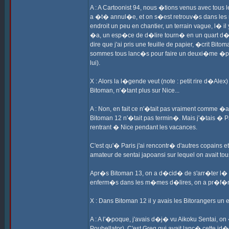
A : A Cartoonist 94, nous �tions venus avec tous le
a �t� annul�e, et on s�est retrouv�s dans les r
endroit un peu en chantier, un terrain vague, l� i
�a, un esp�ce de d�lire tourn� en un quart d�heu
dire que j'ai pris une feuille de papier, �crit Bi
sommes tous lanc�s pour faire un deuxi�me �pis
lui).
X : Alors la l�gende veut (note : petit rire d�Al
Bitoman, n'�tant plus sur Nice...
A : Non, en fait ce n'�tait pas vraiment comme �a
Bitoman 12 n'�tait pas termin�. Mais j'�tais � 
rentrant � Nice pendant les vacances.
C'est qu'� Paris j'ai rencontr� d'autres copains 
amateur de sentai japoansi sur lequel on avait t
Apr�s Bitoman 13, on a d�cid� de s'arr�ter l� po
enferm�s dans les m�mes d�lires, on a pr�f�r�
X : Dans Bitoman 12 il y avais les Bitorangers un
A : A l'�poque, j'avais d�j� vu Aikoku Sentai, o
Poubellator). C'est Greg qui avait lanc� cette id�