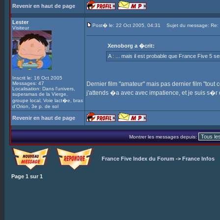
Revenir en haut de page
Lester
Post� le: 22 Oct 2005, 04:31
Sujet du message: Re: In
Visiteur
Xenoborg a �crit:
A : ... mais il est probable que France Five 5 s
Inscrit le: 16 Oct 2005
Messages: 47
Dernier film "amateur" mais pas dernier film "tout cou
Localisation: Dans l'univers,
j'attends �a avec avec impatience, et je suis s�
superamas de la Vierge,
groupe local, Voie lact�e, bras
d'Orion, 3e p. de sol
Revenir en haut de page
Montrer les messages depuis:
France Five Index du Forum
->
France Infos
Page
1
sur
1