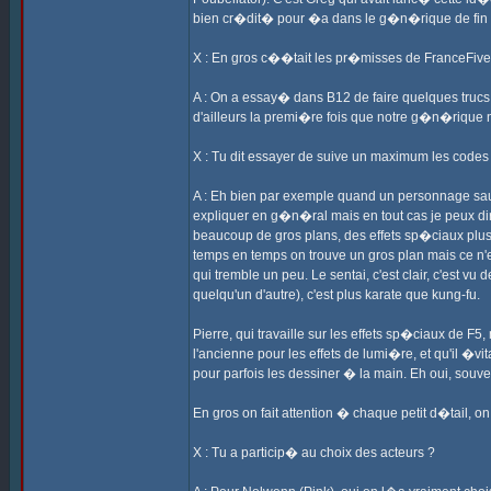
bien cr�dit� pour �a dans le g�n�rique de fin 
X : En gros c��tait les pr�misses de FranceFive
A : On a essay� dans B12 de faire quelques trucs
d'ailleurs la premi�re fois que notre g�n�rique
X : Tu dit essayer de suive un maximum les codes d
A : Eh bien par exemple quand un personnage saute
expliquer en g�n�ral mais en tout cas je peux dir
beaucoup de gros plans, des effets sp�ciaux plus 
temps en temps on trouve un gros plan mais ce n'
qui tremble un peu. Le sentai, c'est clair, c'est 
quelqu'un d'autre), c'est plus karate que kung-fu.
Pierre, qui travaille sur les effets sp�ciaux de F5,
l'ancienne pour les effets de lumi�re, et qu'il �vi
pour parfois les dessiner � la main. Eh oui, souve
En gros on fait attention � chaque petit d�tail, o
X : Tu a particip� au choix des acteurs ?