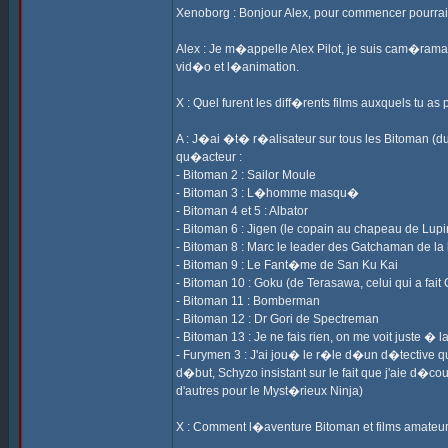
Xenoborg : Bonjour Alex, pour commencer pourrai
Alex : Je m�appelle Alex Pilot, je suis cam�raman
vid�o et l�animation.
X : Quel furent les diff�rents films auxquels tu as
A : J�ai �t� r�alisateur sur tous les Bitoman (du
qu�acteur :
- Bitoman 2 : Sailor Moule
- Bitoman 3 : L�homme masqu�
- Bitoman 4 et 5 : Albator
- Bitoman 6 : Jigen (le copain au chapeau de Lupi
- Bitoman 8 : Marc le leader des Gatchaman de la
- Bitoman 9 : Le Fant�me de San Ku Kai
- Bitoman 10 : Goku (de Terasawa, celui qui a fait
- Bitoman 11 : Bomberman
- Bitoman 12 : Dr Gori de Spectreman
- Bitoman 13 : Je ne fais rien, on me voit juste
- Furymen 3 : J'ai jou� le r�le d�un d�tective qu
d�but, Schyzo insistant sur le fait que j'aie d�cou
d'autres pour le Myst�rieux Ninja)
X : Comment l�aventure Bitoman et films amateu