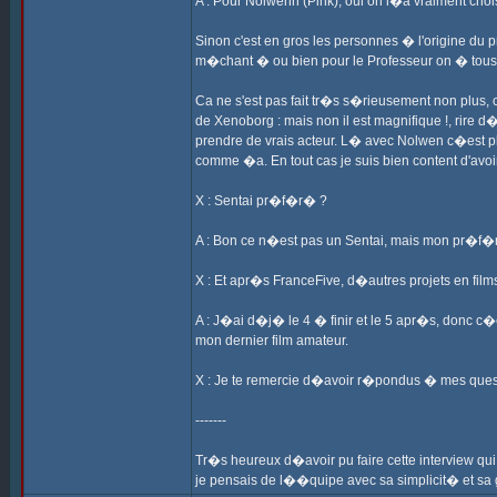
A : Pour Nolwenn (Pink), oui on l�a vraiment choi
Sinon c'est en gros les personnes � l'origine du 
m�chant � ou bien pour le Professeur on � tous
Ca ne s'est pas fait tr�s s�rieusement non plus,
de Xenoborg : mais non il est magnifique !, rire
prendre de vrais acteur. L� avec Nolwen c�est plu
comme �a. En tout cas je suis bien content d'avoi
X : Sentai pr�f�r� ?
A : Bon ce n�est pas un Sentai, mais mon pr�f�r
X : Et apr�s FranceFive, d�autres projets en fil
A : J�ai d�j� le 4 � finir et le 5 apr�s, donc c�
mon dernier film amateur.
X : Je te remercie d�avoir r�pondus � mes questio
-------
Tr�s heureux d�avoir pu faire cette interview qui
je pensais de l��quipe avec sa simplicit� et s