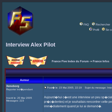
FAQ
Rechercher
Profil
Se c
Interview Alex Pilot
France Five Index du Forum
->
France Infos
Auteur
Xenoborg
Post� le: 15 Mai 2005, 22:19
Sujet du message: Interv
Reporter ind�pendant
Aujourd�hui c�est une interview un peu sp�ciale 
Inscrit le: 20 Mar 2005
Messages: 223
pr�c�dentes) et je souhaitais rencontrer cette p
imm�diatement quand je lui ai demand�.