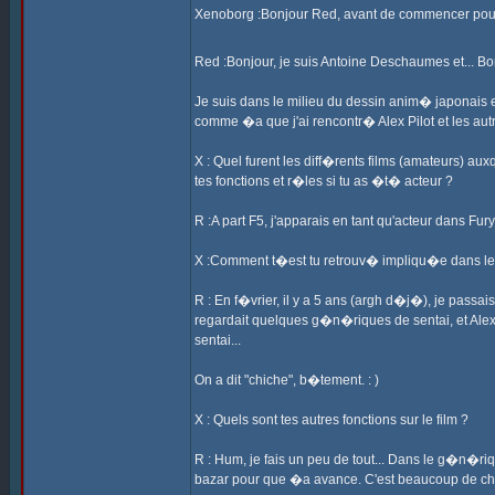
Xenoborg :Bonjour Red, avant de commencer pourr
Red :Bonjour, je suis Antoine Deschaumes et... B
Je suis dans le milieu du dessin anim� japonais e
comme �a que j'ai rencontr� Alex Pilot et les aut
X : Quel furent les diff�rents films (amateurs) aux
tes fonctions et r�les si tu as �t� acteur ?
R :A part F5, j'apparais en tant qu'acteur dans 
X :Comment t�est tu retrouv� impliqu�e dans le 
R : En f�vrier, il y a 5 ans (argh d�j�), je passais
regardait quelques g�n�riques de sentai, et Alex
sentai...
On a dit "chiche", b�tement. : )
X : Quels sont tes autres fonctions sur le film ?
R : Hum, je fais un peu de tout... Dans le g�n�ri
bazar pour que �a avance. C'est beaucoup de cho