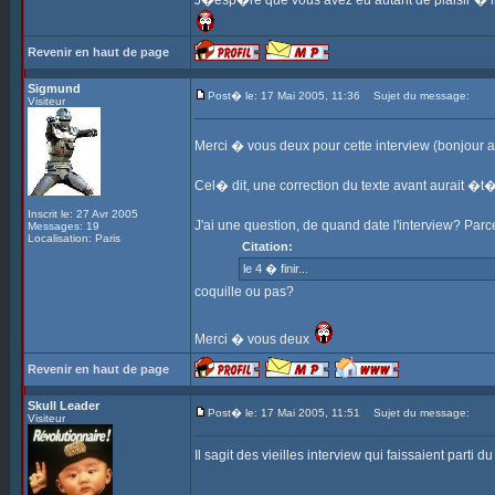
J�esp�re que vous avez eu autant de plaisir � lir
Revenir en haut de page
Sigmund
Post� le: 17 Mai 2005, 11:36
Sujet du message:
Visiteur
Merci � vous deux pour cette interview (bonjour au
Cel� dit, une correction du texte avant aurait �t
Inscrit le: 27 Avr 2005
J'ai une question, de quand date l'interview? Parc
Messages: 19
Localisation: Paris
Citation:
le 4 � finir...
coquille ou pas?
Merci � vous deux
Revenir en haut de page
Skull Leader
Post� le: 17 Mai 2005, 11:51
Sujet du message:
Visiteur
Il sagit des vieilles interview qui faissaient parti 