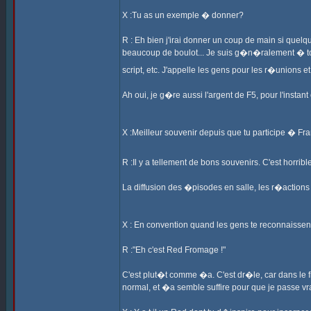
X :Tu as un exemple � donner?
R : Eh bien j'irai donner un coup de main si quelq
beaucoup de boulot... Je suis g�n�ralement � tous
script, etc. J'appelle les gens pour les r�unions e
Ah oui, je g�re aussi l'argent de F5, pour l'instant
X :Meilleur souvenir depuis que tu participe � Fra
R :Il y a tellement de bons souvenirs. C'est horribl
La diffusion des �pisodes en salle, les r�actions 
X : En convention quand les gens te reconnaissen
R :"Eh c'est Red Fromage !"
C'est plut�t comme �a. C'est dr�le, car dans le fi
normal, et �a semble suffire pour que je passe vr