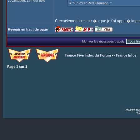
Localisation: Le neuf trois
R :"Eh c'est Red Fromage !"
C exactement comme �a que je t'ai appel� la prem
Revenir en haut de page
Montrer les messages depuis:
France Five Index du Forum
->
France Infos
Page
1
sur
1
Powered by
Tra