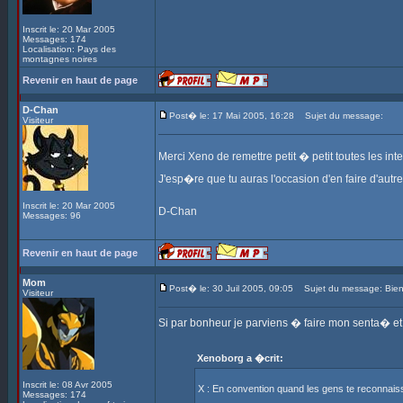
Inscrit le: 20 Mar 2005
Messages: 174
Localisation: Pays des
montagnes noires
Revenir en haut de page
D-Chan
Post� le: 17 Mai 2005, 16:28
Sujet du message:
Visiteur
Merci Xeno de remettre petit � petit toutes les in
J'esp�re que tu auras l'occasion d'en faire d'autr
Inscrit le: 20 Mar 2005
D-Chan
Messages: 96
Revenir en haut de page
Mom
Post� le: 30 Juil 2005, 09:05
Sujet du message: Bie
Visiteur
Si par bonheur je parviens � faire mon senta� et 
Xenoborg a �crit:
Inscrit le: 08 Avr 2005
X : En convention quand les gens te reconnais
Messages: 174