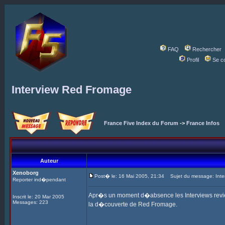
FAQ
Rechercher
Profil
Se c
Interview Red Fromage
France Five Index du Forum
->
France Infos
Auteur
Xenoborg
Post� le: 16 Mai 2005, 21:34
Sujet du message: Inte
Reporter ind�pendant
Apr�s un moment d�absence les Interviews revien
Inscrit le: 20 Mar 2005
Messages: 223
la d�couverte de Red Fromage.