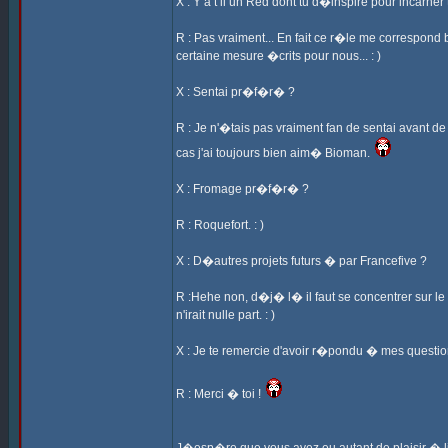
X : Y a t il un Red dont tu d�inspire pour incarne
R : Pas vraiment... En fait ce r�le me correspond
certaine mesure �crits pour nous... : )
X : Sentai pr�f�r� ?
R : Je n'�tais pas vraiment fan de sentai avant de
cas j'ai toujours bien aim� Bioman.
X : Fromage pr�f�r� ?
R : Roquefort. : )
X : D�autres projets futurs � par Francefive ?
R :Hehe non, d�j� l� il faut se concentrer sur le
n'irait nulle part. : )
X : Je te remercie d'avoir r�pondu � mes question
R : Merci � toi !